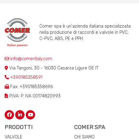
Comer spa è un'azienda italiana specializzata
nella produzione di raccordi e valvole in PVC,
C-PVC, ABS, PE e PPH.
info@comeritaly.com
Via Tangoni, 30 - 16030 Casarza Ligure GE IT
+390185358591
Fax: +390185358696
P.IVA: P. IVA 00174820993
PRODOTTI
COMER SPA
VALVOLE
CHI SIAMO