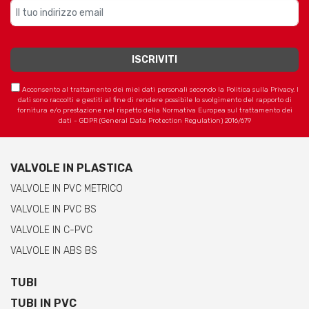
Acconsento al trattamento dei miei dati personali secondo la Politica sulla Privacy. I
dati sono raccolti e gestiti al fine di rendere possibile lo svolgimento del rapporto di
fornitura e/o prestazione nel rispetto della Normativa Europea sul trattamento dei
dati - GDPR (General Data Protection Regulation) 2016/679
VALVOLE IN PLASTICA
VALVOLE IN PVC METRICO
VALVOLE IN PVC BS
VALVOLE IN C-PVC
VALVOLE IN ABS BS
TUBI
TUBI IN PVC