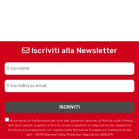
Iscriviti alla Newsletter
Acconsento al trattamento dei miei dati personali secondo la Politica sulla Privacy. I
dati sono raccolti e gestiti al fine di rendere possibile lo svolgimento del rapporto di
fornitura e/o prestazione nel rispetto della Normativa Europea sul trattamento dei
dati - GDPR (General Data Protection Regulation) 2016/679