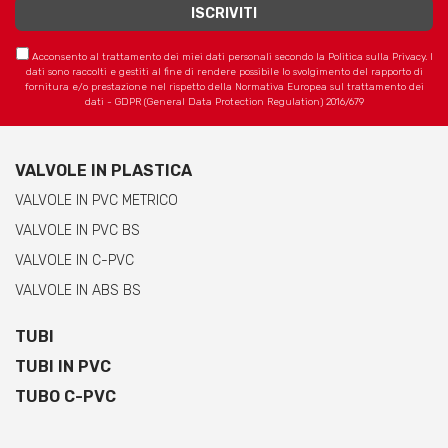
Acconsento al trattamento dei miei dati personali secondo la Politica sulla Privacy. I
dati sono raccolti e gestiti al fine di rendere possibile lo svolgimento del rapporto di
fornitura e/o prestazione nel rispetto della Normativa Europea sul trattamento dei
dati - GDPR (General Data Protection Regulation) 2016/679
VALVOLE IN PLASTICA
VALVOLE IN PVC METRICO
VALVOLE IN PVC BS
VALVOLE IN C-PVC
VALVOLE IN ABS BS
TUBI
TUBI IN PVC
TUBO C-PVC