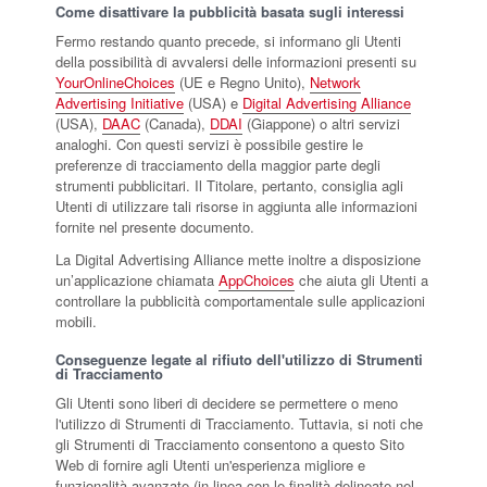
Come disattivare la pubblicità basata sugli interessi
Fermo restando quanto precede, si informano gli Utenti
della possibilità di avvalersi delle informazioni presenti su
YourOnlineChoices
(UE e Regno Unito),
Network
Advertising Initiative
(USA) e
Digital Advertising Alliance
(USA),
DAAC
(Canada),
DDAI
(Giappone) o altri servizi
analoghi. Con questi servizi è possibile gestire le
preferenze di tracciamento della maggior parte degli
strumenti pubblicitari. Il Titolare, pertanto, consiglia agli
Utenti di utilizzare tali risorse in aggiunta alle informazioni
fornite nel presente documento.
La Digital Advertising Alliance mette inoltre a disposizione
un’applicazione chiamata
AppChoices
che aiuta gli Utenti a
controllare la pubblicità comportamentale sulle applicazioni
mobili.
Conseguenze legate al rifiuto dell'utilizzo di Strumenti
di Tracciamento
Gli Utenti sono liberi di decidere se permettere o meno
l'utilizzo di Strumenti di Tracciamento. Tuttavia, si noti che
gli Strumenti di Tracciamento consentono a questo Sito
Web di fornire agli Utenti un'esperienza migliore e
funzionalità avanzate (in linea con le finalità delineate nel