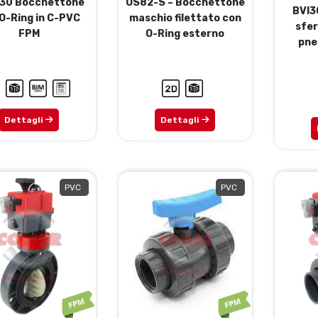
30 Bocchettone
US82-S – Bocchettone
BVI3
O-Ring in C-PVC
maschio filettato con
sfe
FPM
O-Ring esterno
pne
Dettagli
Dettagli
PVC
PVC