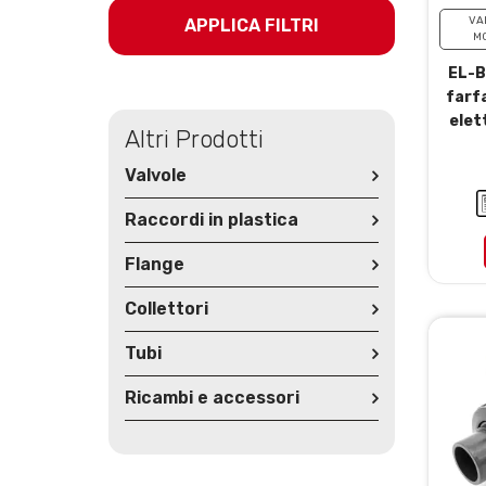
VA
APPLICA FILTRI
MO
EL-B
farf
elet
Altri Prodotti
Valvole
Raccordi in plastica
Flange
Collettori
Tubi
Ricambi e accessori