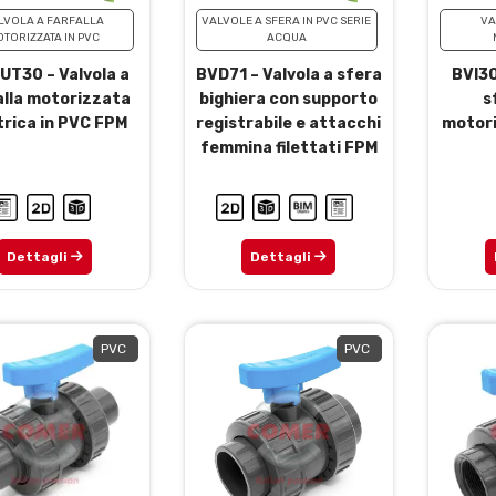
LVOLA A FARFALLA
VALVOLE A SFERA IN PVC SERIE
VA
TORIZZATA IN PVC
ACQUA
UT30 – Valvola a
BVD71 – Valvola a sfera
BVI30
alla motorizzata
bighiera con supporto
s
trica in PVC FPM
registrabile e attacchi
motori
femmina filettati FPM
Dettagli
Dettagli
PVC
PVC