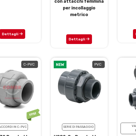
con attacchi femmina
per incollaggio
metrico
Dettagli
Dettagli
C-PVC
NEW
PVC
VA
ACCORDI IN C-PVC
SERIE DI PASSAGGIO