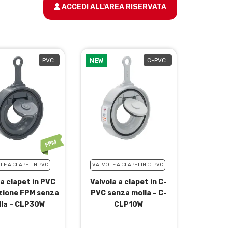
ACCEDI ALL'AREA RISERVATA
PVC
NEW
C-PVC
LE A CLAPET IN PVC
VALVOLE A CLAPET IN C-PVC
la clapet in PVC
Valvola a clapet in C-
zione FPM senza
PVC senza molla – C-
lla – CLP30W
CLP10W