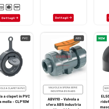
Dettagli
Dettagli
PVC
ABS
NEW
VALVOLE A SFERA SERIE
OLE A CLAPET IN PVC
SER
INDUSTRIA BS IN ABS
la a clapet in PVC
EL55
ABVI10 – Valvola a
a molla – CLP10W
rido
sfera ABS industria
masc