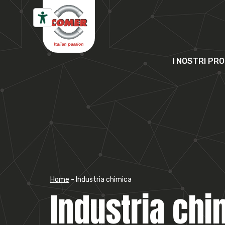
Vai al contenuto
I NOSTRI PR
Home
-
Industria chimica
Industria chi