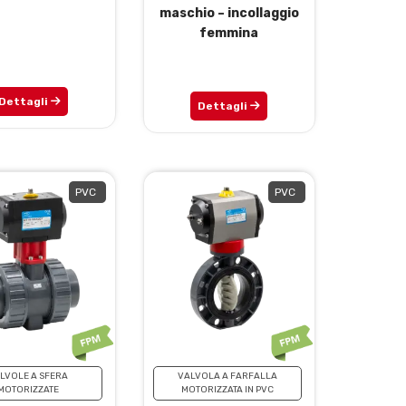
maschio – incollaggio
femmina
Dettagli
Dettagli
PVC
PVC
LVOLE A SFERA
VALVOLA A FARFALLA
MOTORIZZATE
MOTORIZZATA IN PVC