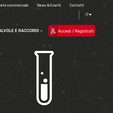
Rete commerciale
News & Eventi
Contatti
Progettazione stampi
Certificazioni di qualità
IT
Le persone
Progetti cofinanziati
VALVOLE E RACCORDI
Accedi / Registrati