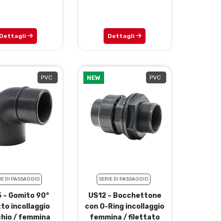
Dettagli
Dettagli
PVC
NEW
PVC
IE DI PASSAGGIO
SERIE DI PASSAGGIO
 – Gomito 90°
US12 – Bocchettone
tto incollaggio
con O-Ring incollaggio
hio / femmina
femmina / filettato