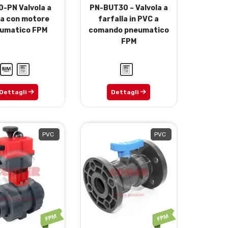
0-PN Valvola a
PN-BUT30 – Valvola a
ra con motore
farfalla in PVC a
umatico FPM
comando pneumatico
FPM
Dettagli
Dettagli
PVC
PVC