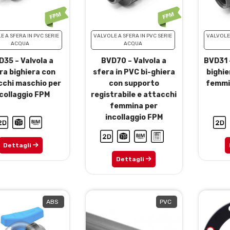
E A SFERA IN PVC SERIE
VALVOLE A SFERA IN PVC SERIE
VALVOLE 
ACQUA
ACQUA
35 – Valvola a
BVD70 – Valvola a
BVD31 –
ra bighiera con
sfera in PVC bi-ghiera
bighie
cchi maschio per
con supporto
femmin
collaggio FPM
registrabile e attacchi
femmina per
incollaggio FPM
Dettagli
Dettagli
ABS
PVC