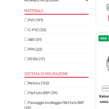
RICAMBI E ACCESSORI
MATERIALE
PVC (191)
C-PVC (32)
NEW
ABS (51)
PPH (22)
PE100 (17)
SISTEMA DI MISURAZIONE
Metrico (132)
VALV
Filettato BSP (39)
Valvo
senz
Passaggio incollaggio/filettato BSP
(25)