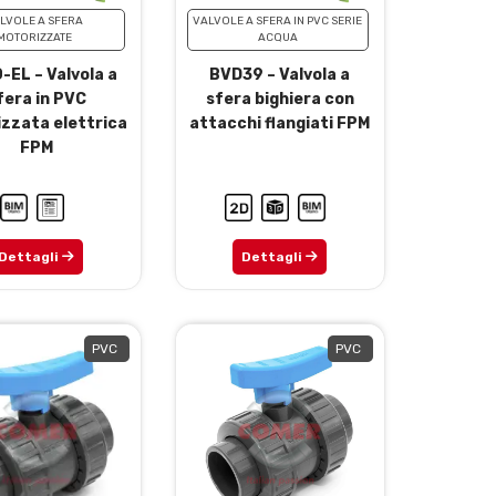
LVOLE A SFERA
VALVOLE A SFERA IN PVC SERIE
MOTORIZZATE
ACQUA
-EL – Valvola a
BVD39 – Valvola a
fera in PVC
sfera bighiera con
zzata elettrica
attacchi flangiati FPM
FPM
Dettagli
Dettagli
PVC
PVC