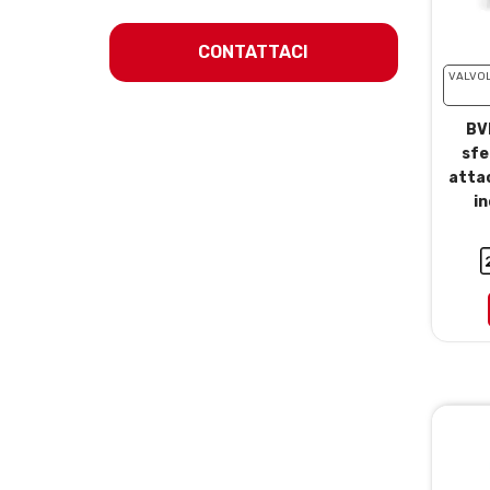
CONTATTACI
VALVOL
BVD
sfe
atta
in