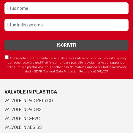
Acconsento al trattamento dei miei dati personali secondo la Politica sulla Privacy. I
dati sono raccolti e gestiti al fine di rendere possibile lo svolgimento del rapporto di
fornitura e/o prestazione nel rispetto della Normativa Europea sul trattamento dei
dati - GDPR (General Data Protection Regulation) 2016/679
VALVOLE IN PLASTICA
VALVOLE IN PVC METRICO
VALVOLE IN PVC BS
VALVOLE IN C-PVC
VALVOLE IN ABS BS