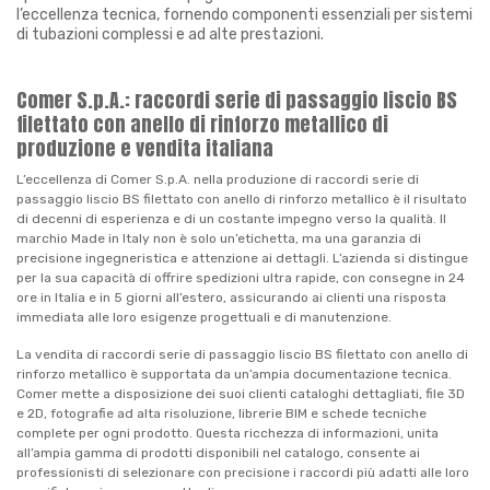
l’eccellenza tecnica, fornendo componenti essenziali per sistemi
di tubazioni complessi e ad alte prestazioni.
Comer S.p.A.: raccordi serie di passaggio liscio BS
filettato con anello di rinforzo metallico di
produzione e vendita italiana
L’eccellenza di Comer S.p.A. nella produzione di raccordi serie di
passaggio liscio BS filettato con anello di rinforzo metallico è il risultato
di decenni di esperienza e di un costante impegno verso la qualità. Il
marchio Made in Italy non è solo un’etichetta, ma una garanzia di
precisione ingegneristica e attenzione ai dettagli. L’azienda si distingue
per la sua capacità di offrire spedizioni ultra rapide, con consegne in 24
ore in Italia e in 5 giorni all’estero, assicurando ai clienti una risposta
immediata alle loro esigenze progettuali e di manutenzione.
La vendita di raccordi serie di passaggio liscio BS filettato con anello di
rinforzo metallico è supportata da un’ampia documentazione tecnica.
Comer mette a disposizione dei suoi clienti cataloghi dettagliati, file 3D
e 2D, fotografie ad alta risoluzione, librerie BIM e schede tecniche
complete per ogni prodotto. Questa ricchezza di informazioni, unita
all’ampia gamma di prodotti disponibili nel catalogo, consente ai
professionisti di selezionare con precisione i raccordi più adatti alle loro