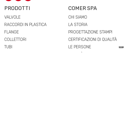
PRODOTTI
COMER SPA
VALVOLE
CHI SIAMO
RACCORDI IN PLASTICA
LA STORIA
FLANGE
PROGETTAZIONE STAMPI
COLLETTORI
CERTIFICAZIONI DI QUALITÀ
TUBI
LE PERSONE
RICAMBI E ACCESSORI
QUALITÀ
RETE COMMERCIALE
MATERIALI
NEWS & EVENTI
VALVOLE
PROGETTI COFINANZIATI
RACCORDI IN PLASTICA
FLANGE
COLLETTORI
TUBI
RICAMBI E ACCESSORI
EXTRA