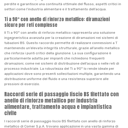
perdite e garantisce una continuità ottimale del flusso, aspetti critici in
settori come l’industria alimentare e il trattamento dell’acqua.
Ti a 90° con anello di rinforzo metallico: diramazioni
sicure per reti complesse
Il Ti a 90° con anello di rinforzo metallico rappresenta una soluzione
ingegneristica avanzata per la creazione di diramazioni nei sistemi di
tubazioni BS. Questo raccordo permette di realizzare connessioni a T
mantenendo un’elevata integrità strutturale, grazie all’anello metallico
che rinforza i punti critici della giunzione. La sua configurazione è
particolarmente adatta per impianti che richiedono frequenti
diramazioni, come nei sistemi di distribuzione dell’acqua o nelle reti di
processo industriale. La robustezza del Ti a 90° lo rende ideale per
applicazioni dove sono presenti sollecitazioni multiple, garantendo una
distribuzione uniforme del fluido e una resistenza superiore alle
pressioni di esercizio.
Raccordi serie di passaggio liscio BS filettato con
anello di rinforzo metallico per industria
alimentare, trattamento acqua e impiantistica
civile
I raccordi serie di passaggio liscio BS filettato con anello di rinforzo
metallico di Comer S.p.A. trovano applicazione in una vasta gamma di