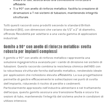
lineare di tubi, assicurando una connessione rinforzata e
affidabile.
Ti a 90° con anello di rinforzo metallico: facilita la creazione di
diramazioni a T nei sistemi di tubazioni, mantenendo integrità
strutturale.
Tutti questi raccordi sono prodotti secondo lo standard British
Standard (BS), con dimensioni che variano da 1/2″ a 2″ di diametro,
offrendo flessibilità per adattarsi a una vasta gamma di applicazioni
industriali.
Gomito a 90° con anello di rinforzo metallico: svolta
robusta per impianti complessi
Il gomito a 90° con anello di rinforzo metallico rappresenta una
soluzione ingegneristica avanzata per i cambi di direzione nei sistemi di
tubazioni. Questo raccordo combina la resistenza chimica dell’ABS con
la robustezza strutturale fornita dall’anello metallico, rendendolo ideale
per applicazioni che richiedono elevata affidabilità. La sua progettazione
permette di gestire efficacemente le sollecitazioni nei punti di svolta
dell’impianto, riducendo il rischio di perdite o cedimenti.
Particolarmente apprezzato nell’industria alimentare e nel trattamento
dell’acqua, questo gomito assicura una transizione fluida e sicura tra
sezioni di tubo, mantenendo l’integrità del sistema anche in condizioni di
utilizzo intensivo.