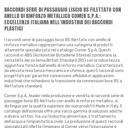
RACCORDI SERIE DI PASSAGGIO LISCIO BS FILETTATO CON
ANELLO DI RINFORZO METALLICO COMER S.P.A.:
ECCELLENZA ITALIANA NELL’INDUSTRIA DEI RACCORDI
PLASTICI
I raccordi serie di passaggio liscio BS filettato con anello di
rinforzo metallico rappresentano una categoria di prodotti
altamente specializzata nel catalogo Comer S.p.A. Questi
raccordi in ABS (Acrilonitrile Butadiene Stirene) combinano la
versatilità del sistema British Standard (BS) con la robustezza
aggiuntiva fornita dall’anello di rinforzo metallico. Caratterizzati
da elevata resistenza meccanica e chimica, questi raccordi sono
progettati per garantire connessioni affidabili in applicazioni
industriali che richiedono la transizione da connessioni lisce BS a
filettature standard.
Comer S.p.A., leader nella produzione e vendita di raccordi serie di
passaggio liscio BS filettato con anello di rinforzo metallico, si
distingue per la qualità superiore dei suoi prodotti Made in Italy. Il
catalogo dell’azienda offre una vasta gamma di soluzioni adatte
a diversi settori, tra cui l’industria alimentare, il trattamento
dell’acqua e l’impiantistica civile. La produzione di questi raccordi
specializzati riflette l’impegno di Comer verso l’innovazione e