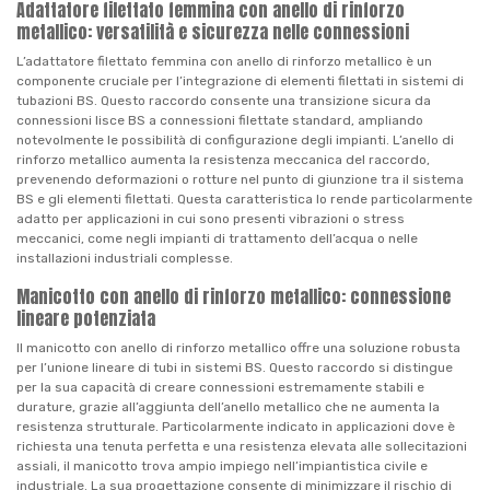
Adattatore filettato femmina con anello di rinforzo
metallico: versatilità e sicurezza nelle connessioni
L’adattatore filettato femmina con anello di rinforzo metallico è un
componente cruciale per l’integrazione di elementi filettati in sistemi di
tubazioni BS. Questo raccordo consente una transizione sicura da
connessioni lisce BS a connessioni filettate standard, ampliando
notevolmente le possibilità di configurazione degli impianti. L’anello di
rinforzo metallico aumenta la resistenza meccanica del raccordo,
prevenendo deformazioni o rotture nel punto di giunzione tra il sistema
BS e gli elementi filettati. Questa caratteristica lo rende particolarmente
adatto per applicazioni in cui sono presenti vibrazioni o stress
meccanici, come negli impianti di trattamento dell’acqua o nelle
installazioni industriali complesse.
Manicotto con anello di rinforzo metallico: connessione
lineare potenziata
Il manicotto con anello di rinforzo metallico offre una soluzione robusta
per l’unione lineare di tubi in sistemi BS. Questo raccordo si distingue
per la sua capacità di creare connessioni estremamente stabili e
durature, grazie all’aggiunta dell’anello metallico che ne aumenta la
resistenza strutturale. Particolarmente indicato in applicazioni dove è
richiesta una tenuta perfetta e una resistenza elevata alle sollecitazioni
assiali, il manicotto trova ampio impiego nell’impiantistica civile e
industriale. La sua progettazione consente di minimizzare il rischio di