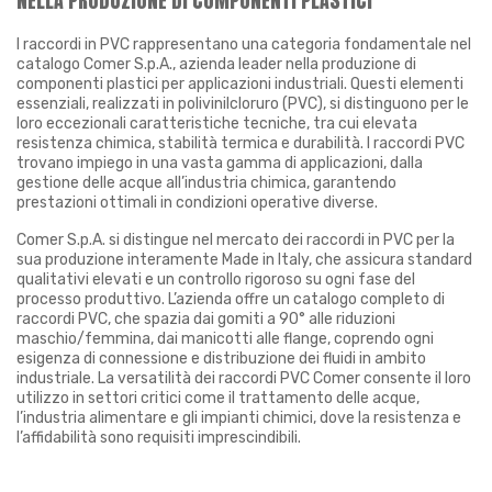
NELLA PRODUZIONE DI COMPONENTI PLASTICI
I raccordi in PVC rappresentano una categoria fondamentale nel
catalogo Comer S.p.A., azienda leader nella produzione di
componenti plastici per applicazioni industriali. Questi elementi
essenziali, realizzati in polivinilcloruro (PVC), si distinguono per le
loro eccezionali caratteristiche tecniche, tra cui elevata
resistenza chimica, stabilità termica e durabilità. I raccordi PVC
trovano impiego in una vasta gamma di applicazioni, dalla
gestione delle acque all’industria chimica, garantendo
prestazioni ottimali in condizioni operative diverse.
Comer S.p.A. si distingue nel mercato dei raccordi in PVC per la
sua produzione interamente Made in Italy, che assicura standard
qualitativi elevati e un controllo rigoroso su ogni fase del
processo produttivo. L’azienda offre un catalogo completo di
raccordi PVC, che spazia dai gomiti a 90° alle riduzioni
maschio/femmina, dai manicotti alle flange, coprendo ogni
esigenza di connessione e distribuzione dei fluidi in ambito
industriale. La versatilità dei raccordi PVC Comer consente il loro
utilizzo in settori critici come il trattamento delle acque,
l’industria alimentare e gli impianti chimici, dove la resistenza e
l’affidabilità sono requisiti imprescindibili.