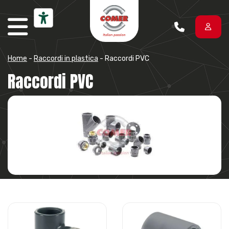
Vai al contenuto
Home
-
Raccordi in plastica
-
Raccordi PVC
Raccordi PVC