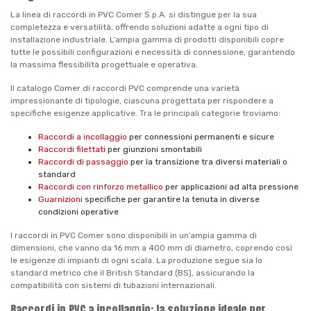
La linea di raccordi in PVC Comer S.p.A. si distingue per la sua
completezza e versatilità, offrendo soluzioni adatte a ogni tipo di
installazione industriale. L’ampia gamma di prodotti disponibili copre
tutte le possibili configurazioni e necessità di connessione, garantendo
la massima flessibilità progettuale e operativa.
Il catalogo Comer di raccordi PVC comprende una varietà
impressionante di tipologie, ciascuna progettata per rispondere a
specifiche esigenze applicative. Tra le principali categorie troviamo:
Raccordi a incollaggio
per connessioni permanenti e sicure
Raccordi filettati
per giunzioni smontabili
Raccordi di passaggio
per la transizione tra diversi materiali o
standard
Raccordi con rinforzo metallico
per applicazioni ad alta pressione
Guarnizioni
specifiche per garantire la tenuta in diverse
condizioni operative
I raccordi in PVC Comer sono disponibili in un’ampia gamma di
dimensioni, che vanno da 16 mm a 400 mm di diametro, coprendo così
le esigenze di impianti di ogni scala. La produzione segue sia lo
standard metrico che il British Standard (BS), assicurando la
compatibilità con sistemi di tubazioni internazionali.
Raccordi in PVC a incollaggio: la soluzione ideale per