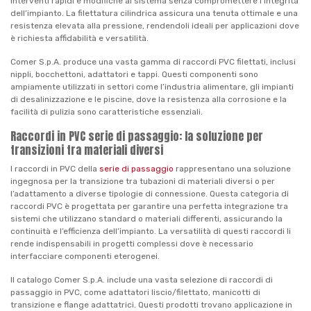
interventi rapidi e modifiche al sistema senza compromettere l’integrità
dell’impianto. La filettatura cilindrica assicura una tenuta ottimale e una
resistenza elevata alla pressione, rendendoli ideali per applicazioni dove
è richiesta affidabilità e versatilità.
Comer S.p.A. produce una vasta gamma di raccordi PVC filettati, inclusi
nippli, bocchettoni, adattatori e tappi. Questi componenti sono
ampiamente utilizzati in settori come l’industria alimentare, gli impianti
di desalinizzazione e le piscine, dove la resistenza alla corrosione e la
facilità di pulizia sono caratteristiche essenziali.
Raccordi in PVC serie di passaggio: la soluzione per
transizioni tra materiali diversi
I raccordi in PVC della
serie di passaggio
rappresentano una soluzione
ingegnosa per la transizione tra tubazioni di materiali diversi o per
l’adattamento a diverse tipologie di connessione. Questa categoria di
raccordi PVC è progettata per garantire una perfetta integrazione tra
sistemi che utilizzano standard o materiali differenti, assicurando la
continuità e l’efficienza dell’impianto. La versatilità di questi raccordi li
rende indispensabili in progetti complessi dove è necessario
interfacciare componenti eterogenei.
Il catalogo Comer S.p.A. include una vasta selezione di raccordi di
passaggio in PVC, come adattatori liscio/filettato, manicotti di
transizione e flange adattatrici. Questi prodotti trovano applicazione in