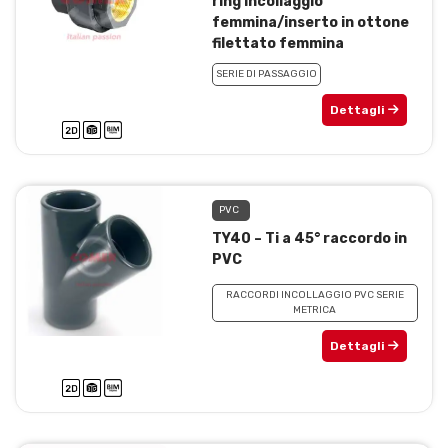
ring incollaggio
femmina/inserto in ottone
filettato femmina
SERIE DI PASSAGGIO
Dettagli
PVC
TY40 – Ti a 45° raccordo in
PVC
RACCORDI INCOLLAGGIO PVC SERIE
METRICA
Dettagli