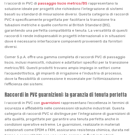
I raccordi in PVC di
passaggio liscio metrico/BS
rappresentano la
soluzione ideale per progetti che richiedono l’integrazione di sistemi
basati su standard di misurazione diversi. Questa categoria di raccordi
PVC è specificamente progettata per facilitare la transizione tra
tubazioni metriche e quelle conformi al British Standard (BS),
garantendo una perfetta compatibilità e tenuta. La versatilità di questi
raccordi li rende indispensabili in progetti internazionali o in situazioni
dove è necessario interfacciare componenti provenienti da fornitori
diversi.
Comer S.p.A. offre una gamma completa di raccordi PVC di passaggio
liscio, inclusi manicotti, riduzioni e adattatori specifici per la transizione
metrico/BS. Questi prodotti trovano ampio impiego in settori come
l’acquedottistica, gli impianti di irrigazione e l’industria di processo,
dove la flessibilità di connessione è essenziale per l’ottimizzazione e
l’efficienza dei sistemi.
Raccordi in PVC guarnizioni: la garanzia di tenuta perfetta
I raccordi in PVC con
guarnizioni
rappresentano l’eccellenza in termini di
sicurezza e affidabilità nelle connessioni idrauliche industriali. Questa
categoria di raccordi PVC si distingue per l’integrazione di guarnizioni di
alta qualità, progettate per garantire una tenuta perfetta anche in
condizioni operative estreme. Le guarnizioni, realizzate in materiali
selezionati come EPDM o FKM, assicurano resistenza chimica, durata nel