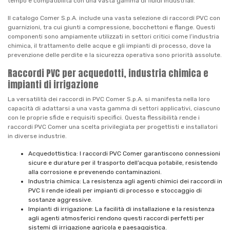
tempo e compatibilità con una vasta gamma di fluidi industriali.
Il catalogo Comer S.p.A. include una vasta selezione di raccordi PVC con
guarnizioni, tra cui giunti a compressione, bocchettoni e flange. Questi
componenti sono ampiamente utilizzati in settori critici come l’industria
chimica, il trattamento delle acque e gli impianti di processo, dove la
prevenzione delle perdite e la sicurezza operativa sono priorità assolute.
Raccordi PVC per acquedotti, industria chimica e
impianti di irrigazione
La versatilità dei raccordi in PVC Comer S.p.A. si manifesta nella loro
capacità di adattarsi a una vasta gamma di settori applicativi, ciascuno
con le proprie sfide e requisiti specifici. Questa flessibilità rende i
raccordi PVC Comer una scelta privilegiata per progettisti e installatori
in diverse industrie.
Acquedottistica: I raccordi PVC Comer garantiscono connessioni
sicure e durature per il trasporto dell’acqua potabile, resistendo
alla corrosione e prevenendo contaminazioni.
Industria chimica: La resistenza agli agenti chimici dei raccordi in
PVC li rende ideali per impianti di processo e stoccaggio di
sostanze aggressive.
Impianti di irrigazione: La facilità di installazione e la resistenza
agli agenti atmosferici rendono questi raccordi perfetti per
sistemi di irrigazione agricola e paesaggistica.