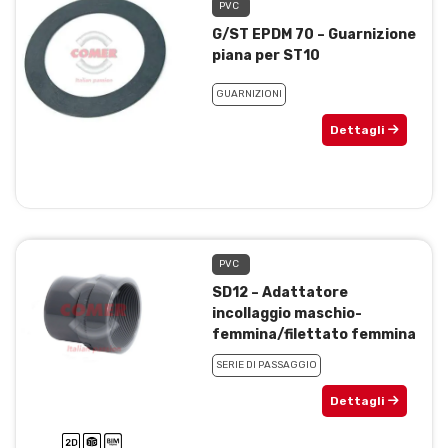
PVC
G/ST EPDM 70 – Guarnizione
piana per ST10
GUARNIZIONI
Dettagli
PVC
SD12 – Adattatore
incollaggio maschio-
femmina/filettato femmina
SERIE DI PASSAGGIO
Dettagli