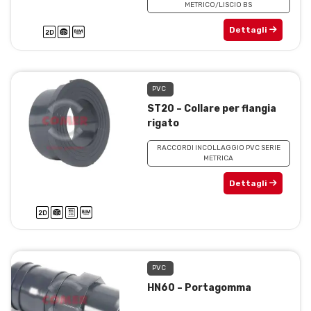
METRICO/LISCIO BS
Dettagli
PVC
ST20 – Collare per flangia
rigato
RACCORDI INCOLLAGGIO PVC SERIE
METRICA
Dettagli
PVC
HN60 – Portagomma