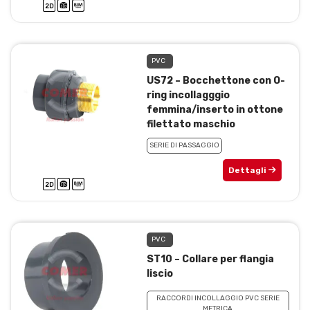
PVC
US72 – Bocchettone con O-
ring incollagggio
femmina/inserto in ottone
filettato maschio
SERIE DI PASSAGGIO
Dettagli
PVC
ST10 – Collare per flangia
liscio
RACCORDI INCOLLAGGIO PVC SERIE
METRICA