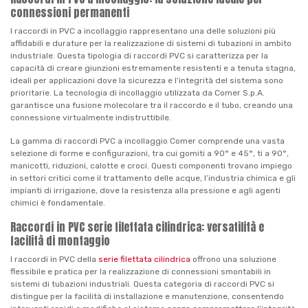
connessioni permanenti
I raccordi in PVC a incollaggio rappresentano una delle soluzioni più
affidabili e durature per la realizzazione di sistemi di tubazioni in ambito
industriale. Questa tipologia di raccordi PVC si caratterizza per la
capacità di creare giunzioni estremamente resistenti e a tenuta stagna,
ideali per applicazioni dove la sicurezza e l’integrità del sistema sono
prioritarie. La tecnologia di incollaggio utilizzata da Comer S.p.A.
garantisce una fusione molecolare tra il raccordo e il tubo, creando una
connessione virtualmente indistruttibile.
La gamma di raccordi PVC a incollaggio Comer comprende una vasta
selezione di forme e configurazioni, tra cui gomiti a 90° e 45°, ti a 90°,
manicotti, riduzioni, calotte e croci. Questi componenti trovano impiego
in settori critici come il trattamento delle acque, l’industria chimica e gli
impianti di irrigazione, dove la resistenza alla pressione e agli agenti
chimici è fondamentale.
Raccordi in PVC serie filettata cilindrica: versatilità e
facilità di montaggio
I raccordi in PVC della
serie filettata cilindrica
offrono una soluzione
flessibile e pratica per la realizzazione di connessioni smontabili in
sistemi di tubazioni industriali. Questa categoria di raccordi PVC si
distingue per la facilità di installazione e manutenzione, consentendo