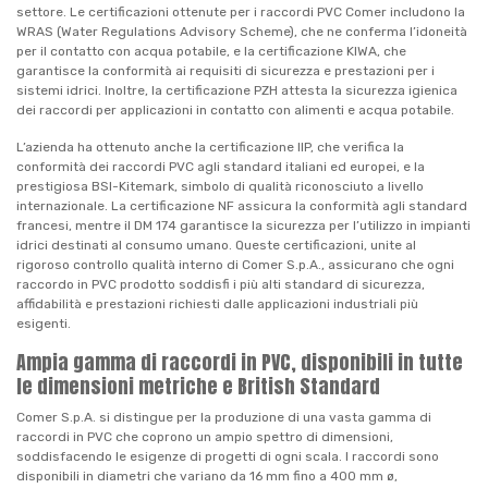
settore. Le certificazioni ottenute per i raccordi PVC Comer includono la
WRAS (Water Regulations Advisory Scheme), che ne conferma l’idoneità
per il contatto con acqua potabile, e la certificazione KIWA, che
garantisce la conformità ai requisiti di sicurezza e prestazioni per i
sistemi idrici. Inoltre, la certificazione PZH attesta la sicurezza igienica
dei raccordi per applicazioni in contatto con alimenti e acqua potabile.
L’azienda ha ottenuto anche la certificazione IIP, che verifica la
conformità dei raccordi PVC agli standard italiani ed europei, e la
prestigiosa BSI-Kitemark, simbolo di qualità riconosciuto a livello
internazionale. La certificazione NF assicura la conformità agli standard
francesi, mentre il DM 174 garantisce la sicurezza per l’utilizzo in impianti
idrici destinati al consumo umano. Queste certificazioni, unite al
rigoroso controllo qualità interno di Comer S.p.A., assicurano che ogni
raccordo in PVC prodotto soddisfi i più alti standard di sicurezza,
affidabilità e prestazioni richiesti dalle applicazioni industriali più
esigenti.
Ampia gamma di raccordi in PVC, disponibili in tutte
le dimensioni metriche e British Standard
Comer S.p.A. si distingue per la produzione di una vasta gamma di
raccordi in PVC che coprono un ampio spettro di dimensioni,
soddisfacendo le esigenze di progetti di ogni scala. I raccordi sono
disponibili in diametri che variano da 16 mm fino a 400 mm ø,