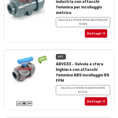
industria con attacchi
femmina per incollaggio
metrico
VALVOLE A SFERA SERIE INDUSTRIA BS
IN ABS
Dettagli
ABS
ABVD33 – Valvola a sfera
bighiera con attacchi
femmina ABS incollaggio BS
FPM
VALVOLE A SFERA IN ABS BS SERIE
ACQUA
Dettagli