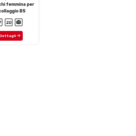
chi femmina per
collaggio BS
Dettagli