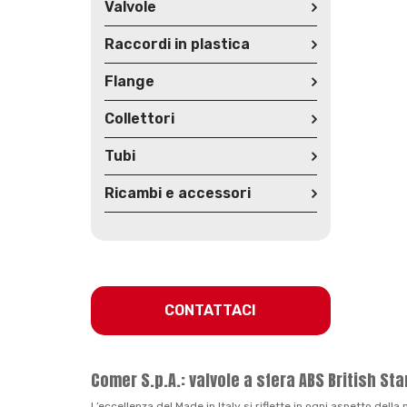
Valvole
Raccordi in plastica
Flange
Collettori
Tubi
Ricambi e accessori
CONTATTACI
Comer S.p.A.: valvole a sfera ABS British St
L’eccellenza del Made in Italy si riflette in ogni aspetto dell