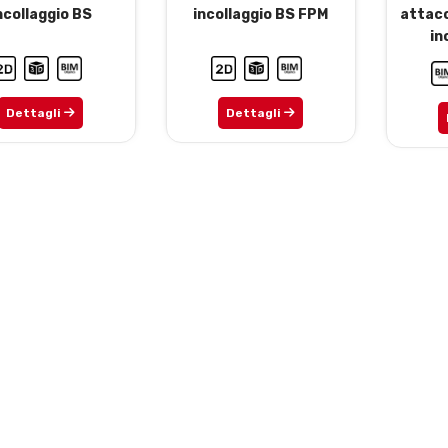
ncollaggio BS
incollaggio BS FPM
attac
in
Dettagli
Dettagli