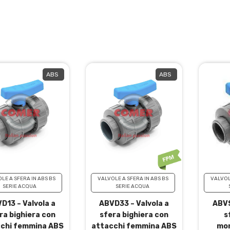
ABS
ABS
LE A SFERA IN ABS BS
VALVOLE A SFERA IN ABS BS
VALVOL
SERIE ACQUA
SERIE ACQUA
D13 – Valvola a
ABVD33 – Valvola a
ABVS
ra bighiera con
sfera bighiera con
s
chi femmina ABS
attacchi femmina ABS
mon