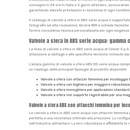
consegne in 24 ore in Italia e 5 giorni all’estero, assicurand
garantendo elevate prestazioni e resistenza in ogni condizione
Il catalogo di valvole a sfera in ABS serie acqua è supportat
fotografie ad alta risoluzione, librerie BIM e schede tecnich
fornire consulenza tecnica personalizzata per ogni esigenza 
Valvole a sfera in ABS serie acqua: gamma 
La linea di valvole a sfera in ABS serie acqua di Comer S.p.A
attenzione ai dettagli e alle specifiche tecniche richieste dai 
L’ampia gamma di valvole a sfera ABS BS serie acqua comprende
un riepilogo delle principali tipologie di prodotto disponibili:
Valvole a sfera con attacchi femmina per incollaggio
Valvole a sfera con bighiera per maggiore robustezza
Valvole a sfera monoghiera per applicazioni standard
Valvole a sfera con supporto registrabile per una maggi
Valvole a sfera ABS con attacchi femmina per incoll
Le valvole a sfera in ABS serie acqua con attacchi femmina p
perfetta e una resistenza ottimale alla pressione. La configu
nell’industria alimentare. La loro robustezza e affidabilità l