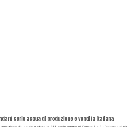
andard serie acqua di produzione e vendita italiana
a produzione di valvole a sfera in ABS serie acqua di Comer S.p.A. L’azienda si di