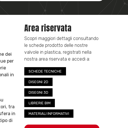
Area riservata
Scopri maggiori dettagli consultando
le schede prodotto delle nostre
valvole in plastica, registrati nella
ne dei
nostra area riservata e accedi a:
gue per
rie
SCHEDE TECNICHE
nali in
DISEGNI 2D
DISEGNI 3D
su
LIBRERIE BIM
ori, tra
sfera in
MATERIALI INFORMATIVI
ipo di