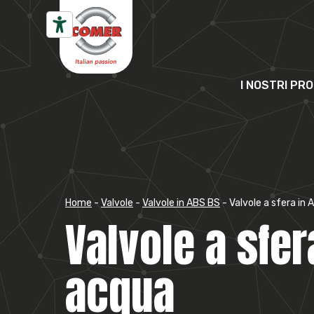
Vai al contenuto
I NOSTRI PR
Home
-
Valvole
-
Valvole in ABS BS
-
Valvole a sfera in
Valvole a sfer
acqua