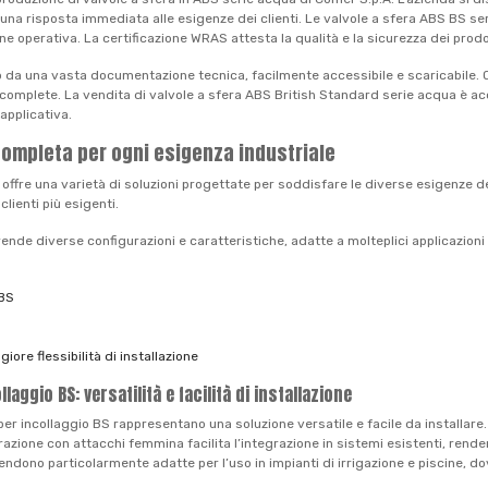
o una risposta immediata alle esigenze dei clienti. Le valvole a sfera ABS BS se
 operativa. La certificazione WRAS attesta la qualità e la sicurezza dei prodotti 
o da una vasta documentazione tecnica, facilmente accessibile e scaricabile. Qu
e complete. La vendita di valvole a sfera ABS British Standard serie acqua è a
applicativa.
completa per ogni esigenza industriale
. offre una varietà di soluzioni progettate per soddisfare le diverse esigenze d
clienti più esigenti.
 diverse configurazioni e caratteristiche, adatte a molteplici applicazioni nel
 BS
ore flessibilità di installazione
aggio BS: versatilità e facilità di installazione
er incollaggio BS rappresentano una soluzione versatile e facile da installare
razione con attacchi femmina facilita l’integrazione in sistemi esistenti, rende
e rendono particolarmente adatte per l’uso in impianti di irrigazione e piscine, 