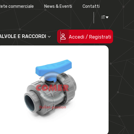
Rete commerciale
News & Eventi
Contatti
Progettazione stampi
Certificazioni di qualità
IT
Le persone
Progetti cofinanziati
VALVOLE E RACCORDI
Accedi / Registrati