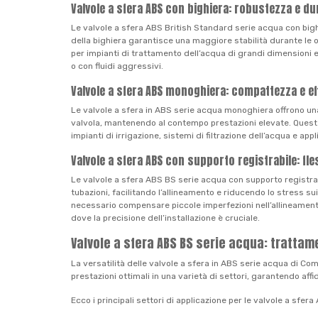
Valvole a sfera ABS con bighiera: robustezza e du
Le valvole a sfera ABS British Standard serie acqua con bigh
della bighiera garantisce una maggiore stabilità durante le o
per impianti di trattamento dell’acqua di grandi dimensioni e 
o con fluidi aggressivi.
Valvole a sfera ABS monoghiera: compattezza e ef
Le valvole a sfera in ABS serie acqua monoghiera offrono una
valvola, mantenendo al contempo prestazioni elevate. Queste val
impianti di irrigazione, sistemi di filtrazione dell’acqua e a
Valvole a sfera ABS con supporto registrabile: fles
Le valvole a sfera ABS BS serie acqua con supporto registrabil
tubazioni, facilitando l’allineamento e riducendo lo stress s
necessario compensare piccole imperfezioni nell’allineamento 
dove la precisione dell’installazione è cruciale.
Valvole a sfera ABS BS serie acqua: trattam
La versatilità delle valvole a sfera in ABS serie acqua di Comer
prestazioni ottimali in una varietà di settori, garantendo affi
Ecco i principali settori di applicazione per le valvole a sfe