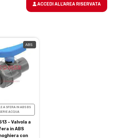
ACCEDI ALL'AREA RISERVATA
ABS
E A SFERA IN ABS BS
SERIE ACQUA
13 – Valvola a
fera in ABS
oghiera con