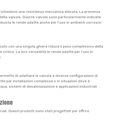
he richiedono una resistenza meccanica elevata. La presenza
 della valvola. Queste valvole sono particolarmente indicate
 robusta le rende adatte anche per l’uso in ambienti corrosivi
icato con una singola ghiera riduce il peso complessivo della
critico. La loro versatilità le rende adatte per l’uso in
.
permette di adattare la valvola a diverse configurazioni di
tte per installazioni complesse o in situazioni dove è
ua, sistemi di desalinizzazione e applicazioni industriali
azione
riali. Questi prodotti sono stati progettati per offrire