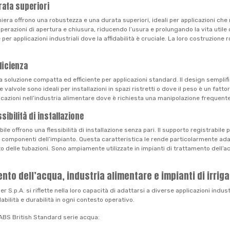
rata superiori
iera offrono una robustezza e una durata superiori, ideali per applicazioni c
perazioni di apertura e chiusura, riducendo l’usura e prolungando la vita utile
per applicazioni industriali dove la affidabilità è cruciale. La loro costruzione
ficienza
 soluzione compatta ed efficiente per applicazioni standard. Il design semplif
vole sono ideali per installazioni in spazi ristretti o dove il peso è un fattore 
pplicazioni nell’industria alimentare dove è richiesta una manipolazione frequente
sibilità di installazione
e offrono una flessibilità di installazione senza pari. Il supporto registrabile 
ui componenti dell’impianto. Questa caratteristica le rende particolarmente ada
delle tubazioni. Sono ampiamente utilizzate in impianti di trattamento dell’acq
ento dell’acqua, industria alimentare e impianti di irrig
 S.p.A. si riflette nella loro capacità di adattarsi a diverse applicazioni indust
dabilità e durabilità in ogni contesto operativo.
ra ABS British Standard serie acqua: