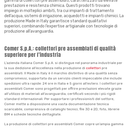
gamma di collettori pre assemblati, caratterizzati da elevate
prestazioni e resistenza chimica. Questi prodotti trovano
impiego in molteplici ambiti, tra cui impianti di trattamento
dell’acqua, sistemi di irrigazione, acquedotti e impianti chimici. La
produzione Made in Italy garantisce standard qualitativi
superiori, combinando l’expertise artigianale con tecnologie di
produzione all’avanguardia.
Comer S.p.A.: collettori pre assemblati di qualità
superiore per l’industria
L’azienda italiana Comer S.p.A. si distingue nel panorama industriale per
la sua dedizione all’eccellenza nella produzione di
collettori
pre
assemblati. Il Made in Italy è il marchio distintivo di una qualità senza
compromessi, supportata da un servizio clienti impeccabile che include
spedizioni ultra rapide: 24 ore in Italia e 5 giorni all’estero. I collettori pre
assemblati Comer sono progettati per offrire prestazioni elevate grazie
all’utilizzo di materiali all’avanguardia, certificati secondo i più rigidi
standard internazionali. Per supportare i professionisti del settore,
Comer mette a disposizione una vasta documentazione tecnica
scaricabile, comprensiva di cataloghi tecnici, file 3D e 2D, foto, librerie
BIM e schede tecniche dettagliate.
La produzione di collettori pre assemblati Comer copre un’ampia gamma