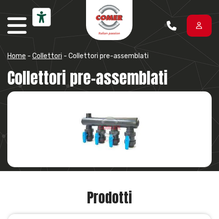
Vai al contenuto
Home
-
Collettori
-
Collettori pre-assemblati
Collettori pre-assemblati
Prodotti