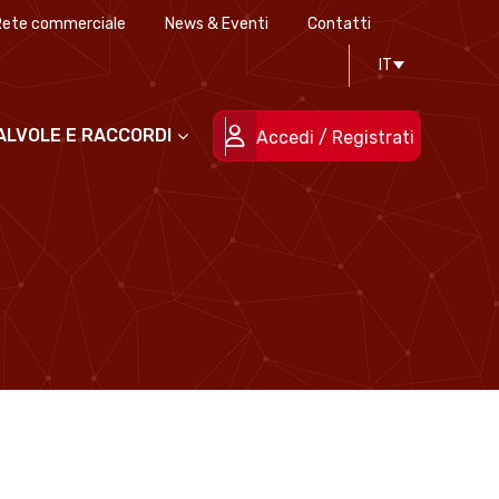
Rete commerciale
News & Eventi
Contatti
Progettazione stampi
Certificazioni di qualità
IT
Le persone
Progetti cofinanziati
VALVOLE E RACCORDI
Accedi / Registrati