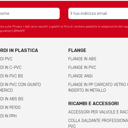
 sulla Privacy. I dati sono raccolti e gestiti al fine di rendere possibile lo svolgimento del r
gulation) 2016/679
RDI IN PLASTICA
FLANGE
DI PVC
FLANGE IN ABS
I IN C-PVC
FLANGE IN PVC
I IN PVC BS
FLANGE ANSI
I IN PVC CON GIUNTO
FLANGE IN PP CARICATO VETRO
MERICO
INSERTO IN METALLO
I IN ABS BS
RICAMBI E ACCESSORI
I IN PE100
ACCESSORI PER VALVOLE E RA
I IN PPH
COLLA SALDANTE PROFESSIONA
PVC