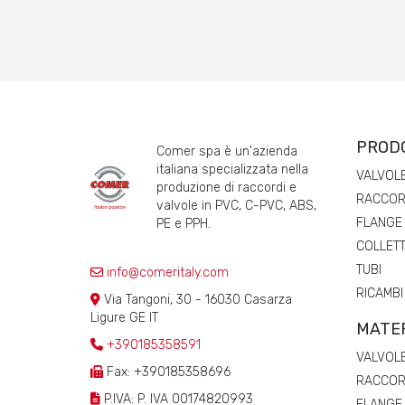
PROD
Comer spa è un'azienda
italiana specializzata nella
VALVOL
produzione di raccordi e
RACCORD
valvole in PVC, C-PVC, ABS,
FLANGE
PE e PPH.
COLLETT
TUBI
info@comeritaly.com
RICAMBI
Via Tangoni, 30 - 16030 Casarza
Ligure GE IT
MATER
+390185358591
VALVOL
Fax: +390185358696
RACCORD
P.IVA: P. IVA 00174820993
FLANGE