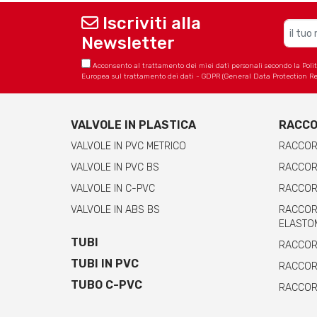
Iscriviti alla
Newsletter
Acconsento al trattamento dei miei dati personali secondo la Politica
Europea sul trattamento dei dati - GDPR (General Data Protection Re
VALVOLE IN PLASTICA
RACCO
VALVOLE IN PVC METRICO
RACCOR
VALVOLE IN PVC BS
RACCORD
VALVOLE IN C-PVC
RACCORD
VALVOLE IN ABS BS
RACCORD
ELASTO
TUBI
RACCORD
TUBI IN PVC
RACCORD
TUBO C-PVC
RACCORD