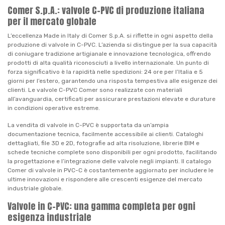
Comer S.p.A.: valvole C-PVC di produzione italiana
per il mercato globale
L’eccellenza Made in Italy di Comer S.p.A. si riflette in ogni aspetto della
produzione di valvole in C-PVC. L’azienda si distingue per la sua capacità
di coniugare tradizione artigianale e innovazione tecnologica, offrendo
prodotti di alta qualità riconosciuti a livello internazionale. Un punto di
forza significativo è la rapidità nelle spedizioni: 24 ore per l’Italia e 5
giorni per l’estero, garantendo una risposta tempestiva alle esigenze dei
clienti. Le valvole C-PVC Comer sono realizzate con materiali
all’avanguardia, certificati per assicurare prestazioni elevate e durature
in condizioni operative estreme.
La vendita di valvole in C-PVC è supportata da un’ampia
documentazione tecnica, facilmente accessibile ai clienti. Cataloghi
dettagliati, file 3D e 2D, fotografie ad alta risoluzione, librerie BIM e
schede tecniche complete sono disponibili per ogni prodotto, facilitando
la progettazione e l’integrazione delle valvole negli impianti. Il catalogo
Comer di valvole in PVC-C è costantemente aggiornato per includere le
ultime innovazioni e rispondere alle crescenti esigenze del mercato
industriale globale.
Valvole in C-PVC: una gamma completa per ogni
esigenza industriale