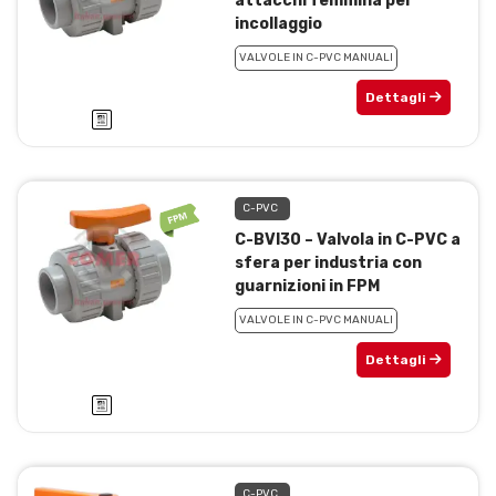
attacchi femmina per
incollaggio
VALVOLE IN C-PVC MANUALI
Dettagli
C-PVC
C-BVI30 – Valvola in C-PVC a
sfera per industria con
guarnizioni in FPM
VALVOLE IN C-PVC MANUALI
Dettagli
C-PVC