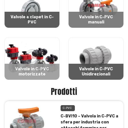
Valvole a clapet in C-
Valvole in C-PVC
PVC
manuali
Valvole in C-PVC
Valvole in C-PVC
motorizzate
Unidirezionali
Prodotti
C-PVC
C-BVI10 – Valvola in C-PVC a
sfera per industria con