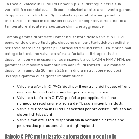
La linea di valvole in C-PVC di Comer S.p.A. si distingue per la sua
versatilità e completezza, offrendo soluzioni adatte a una vasta gamma
di applicazioni industriali. Ogni valvola è progettata per garantire
prestazioni ottimali in condizioni di lavoro impegnative, resistendo a
temperature elevate e a sostanze chimiche aggressive.
L’ampia gamma di prodotti Comer nel settore delle valvole in C-PVC
comprende diverse tipologie, ciascuna con caratteristiche specifiche
per soddisfare le esigenze più particolari dell’industria. Tra le principali
categorie troviamo valvole a sfera, a farfalla e di ritegno, tutte
disponibili con varie opzioni di guarnizioni, tra cui EPDM e FPM / FKM, per
garantire la massima compatibilità con i fluidi trattati. Le dimensioni
disponibili vanno da 20 mm a 225 mm di diametro, coprendo così
un’ampia gamma di esigenze impiantistiche.
Valvole a sfera in C-PVC: ideali per il controllo del flusso, offrono
una tenuta eccellente e una lunga durata operativa.
Valvole a farfalla in C-PVC: perfette per applicazioni che
richiedono regolazione precisa del flusso e ingombri ridotti.
Valvole di ritegno in C-PVC: essenziali per prevenire il riflusso nei
sistemi di tubazioni.
Valvole con attuatori: disponibili sia in versione elettrica che
pneumatica per automazione degli impianti.
Valvole C-PVC motorizzate: automazione e controllo