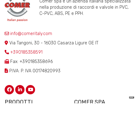
Comer spa è un'azienda italiana specializzata
nella produzione di raccordi e valvole in PVC,
C-PVC, ABS, PE e PPH.
info@comeritaly.com
Via Tangoni, 30 - 16030 Casarza Ligure GE IT
+390185358591
Fax: +390185358696
P.IVA: P. IVA 00174820993
PRODOTTI
COMER SPA
VALVOLE
CHI SIAMO
RACCORDI IN PLASTICA
LA STORIA
FLANGE
PROGETTAZIONE STAMPI
COLLETTORI
CERTIFICAZIONI DI QUALITÀ