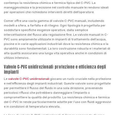
contempo la resistenza chimica e termica tipica del C-PVC. La
maneggevolezza e la precisione nel controllo manuale le rendono ideali
per operazioni che richiedono interventi diretti dell’operatore.
Comer offre una vasta gamma di valvole C-PVC manuali, includendo
modelli a sfera, a farfalla e di ritegno. Ogni tipologia è progettata per
soddisfare specifiche esigenze operative, dalla semplice
intercettazione del flusso alla regolazione fine. Le valvole manuali in C-
PVC sono ampiamente utilizzate in impianti di trattamento dell’acqua,
piscine e in varie applicazioni industriali dove la resistenza chimica e la
durabilità sono fondamentali. La loro costruzione robusta e i materiali di
alta qualità assicurano una lunga vita operativa anche in condizioni di
utilizzo intensivo.
Valvole C-PVC unidirezionali: protezione e efficienza degli
impianti
Le
valvole C-PVC unidirezionali
giocano un ruolo cruciale nella protezione
e nell’efficienza degli impianti industriali. Queste valvole sono progettate
per permettere il flusso del fluido in una sola direzione, prevenendo
pericolosi riflussi che potrebbero danneggiare l’impianto o
compromettere la qualità del prodotto. La resistenza chimica e termica
del C-PVC le rende particolarmente adatte per l’uso con fluidi aggressivi
e in condizioni di temperatura elevata.