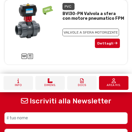
PVC
BVI30-PN Valvola a sfera
con motore pneumatico FPM
VALVOLE A SFERA MOTORIZZATE
Dettagli
INFO
DIMENS.
DOCS
AREA RIS.
Iscriviti alla Newsletter