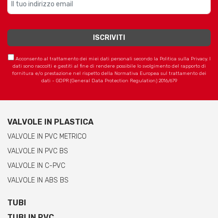
Acconsento al trattamento dei miei dati personali secondo la Politica sulla Privacy. I
dati sono raccolti e gestiti al fine di rendere possibile lo svolgimento del rapporto di
fornitura e/o prestazione nel rispetto della Normativa Europea sul trattamento dei
dati - GDPR (General Data Protection Regulation) 2016/679
VALVOLE IN PLASTICA
VALVOLE IN PVC METRICO
VALVOLE IN PVC BS
VALVOLE IN C-PVC
VALVOLE IN ABS BS
TUBI
TUBI IN PVC