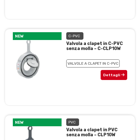
NEW
C-PVC
Valvola a clapet in C-PVC
senza molla – C-CLP10W
VALVOLE A CLAPET IN C-PVC
Dettagli
NEW
PVC
Valvola a clapet in PVC
senza molla – CLP10W