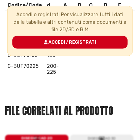
Codice/Code
d
A
B
C
D
E
F
Accedi o registrati Per visualizzare tutti i dati
C-BUT70075
63-
della tabella e altri contenuti come documenti e
75
file 2D/3D e BIM
C-BUT70090
90
ACCEDI / REGISTRATI
C-BUT70110
110
C-BUT70160
160
C-BUT70225
200-
225
FILE CORRELATI AL PRODOTTO