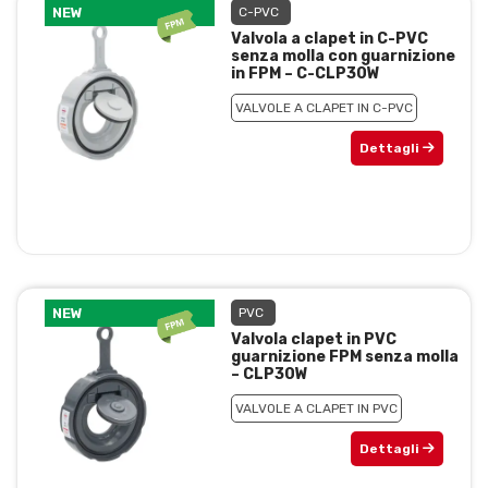
NEW
C-PVC
Valvola a clapet in C-PVC
senza molla con guarnizione
in FPM – C-CLP30W
VALVOLE A CLAPET IN C-PVC
Dettagli
NEW
PVC
Valvola clapet in PVC
guarnizione FPM senza molla
– CLP30W
VALVOLE A CLAPET IN PVC
Dettagli