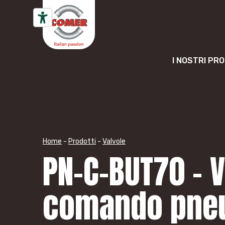
Vai al contenuto
I NOSTRI PR
Home
-
Prodotti
-
Valvole
PN-C-BUT70 – V
comando pne