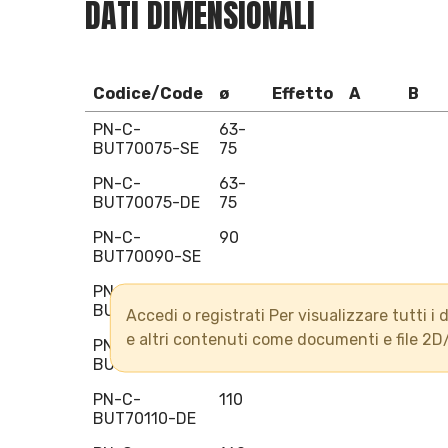
DATI DIMENSIONALI
Codice/Code
ø
Effetto
A
B
PN-C-
63-
BUT70075-SE
75
PN-C-
63-
BUT70075-DE
75
PN-C-
90
BUT70090-SE
PN-C-
90
BUT70090-DE
Accedi o registrati Per visualizzare tutti i d
e altri contenuti come documenti e file 2D
PN-C-
110
BUT70110-SE
PN-C-
110
BUT70110-DE