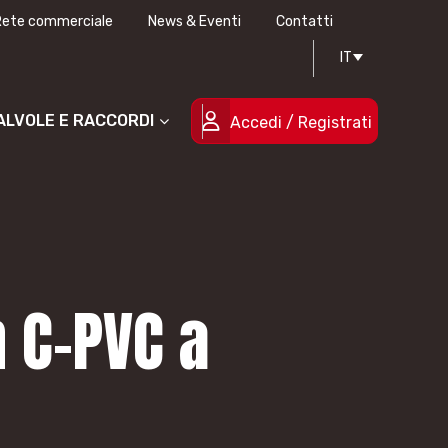
Rete commerciale
News & Eventi
Contatti
IT
Progettazione stampi
Certificazioni di qualità
Le persone
Progetti cofinanziati
VALVOLE E RACCORDI
Accedi / Registrati
n C-PVC a