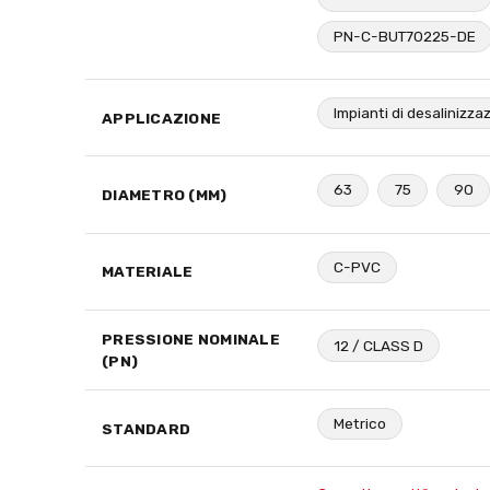
PN-C-BUT70225-DE
Impianti di desalinizza
APPLICAZIONE
63
75
90
DIAMETRO (MM)
C-PVC
MATERIALE
PRESSIONE NOMINALE
12 / CLASS D
(PN)
Metrico
STANDARD