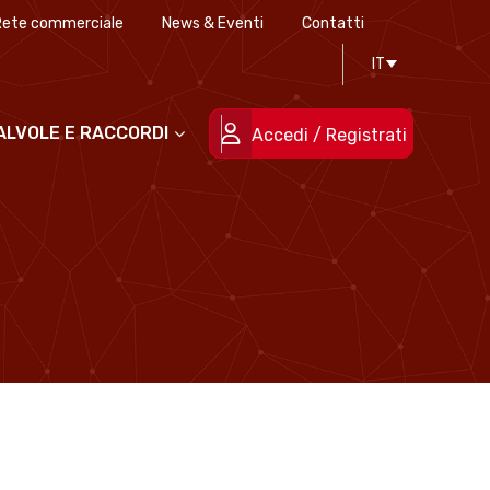
Rete commerciale
News & Eventi
Contatti
Progettazione stampi
Certificazioni di qualità
IT
Le persone
Progetti cofinanziati
VALVOLE E RACCORDI
Accedi / Registrati