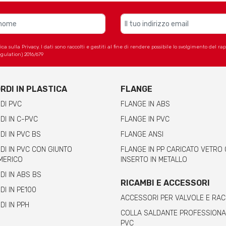
 sulla Privacy. I dati sono raccolti e gestiti al fine di rendere possibile lo svolgimento del r
gulation) 2016/679
RDI IN PLASTICA
FLANGE
DI PVC
FLANGE IN ABS
I IN C-PVC
FLANGE IN PVC
I IN PVC BS
FLANGE ANSI
I IN PVC CON GIUNTO
FLANGE IN PP CARICATO VETRO
MERICO
INSERTO IN METALLO
I IN ABS BS
RICAMBI E ACCESSORI
I IN PE100
ACCESSORI PER VALVOLE E RA
I IN PPH
COLLA SALDANTE PROFESSIONA
PVC