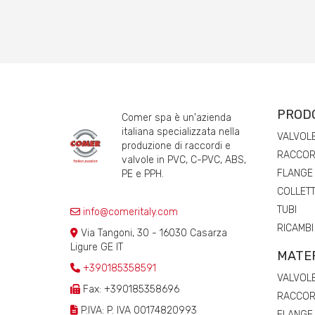
PROD
Comer spa è un'azienda
italiana specializzata nella
VALVOL
produzione di raccordi e
RACCORD
valvole in PVC, C-PVC, ABS,
FLANGE
PE e PPH.
COLLETT
TUBI
info@comeritaly.com
RICAMBI
Via Tangoni, 30 - 16030 Casarza
Ligure GE IT
MATER
+390185358591
VALVOL
Fax: +390185358696
RACCORD
P.IVA: P. IVA 00174820993
FLANGE