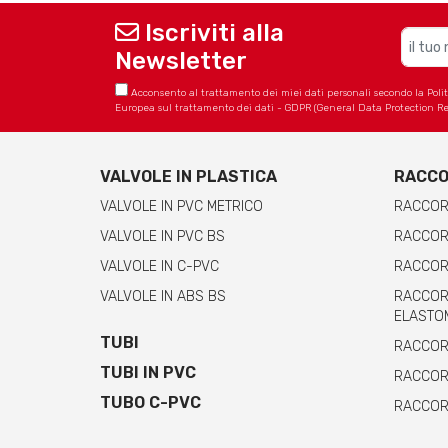
Iscriviti alla
Newsletter
Acconsento al trattamento dei miei dati personali secondo la Politica
Europea sul trattamento dei dati - GDPR (General Data Protection Re
VALVOLE IN PLASTICA
RACCO
VALVOLE IN PVC METRICO
RACCOR
VALVOLE IN PVC BS
RACCORD
VALVOLE IN C-PVC
RACCORD
VALVOLE IN ABS BS
RACCORD
ELASTO
TUBI
RACCORD
TUBI IN PVC
RACCORD
TUBO C-PVC
RACCORD