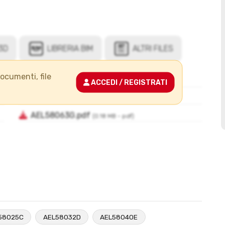
documenti, file
ACCEDI / REGISTRATI
58025C
AEL58032D
AEL58040E