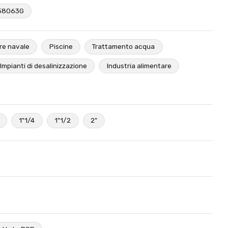
58063G
re navale
Piscine
Trattamento acqua
Impianti di desalinizzazione
Industria alimentare
1"1/4
1"1/2
2"