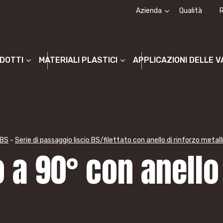
Azienda
Qualità
Chi siamo
La storia
ODOTTI
MATERIALI PLASTICI
APPLICAZIONI DELLE 
 BS
-
Serie di passaggio liscio BS/filettato con anello di rinforzo metall
 a 90° con anello 