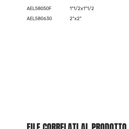
AEL58050F
1"1/2x1"1/2
AEL58063G
2"x2"
FILE CORRELATI AL PRODOTTO