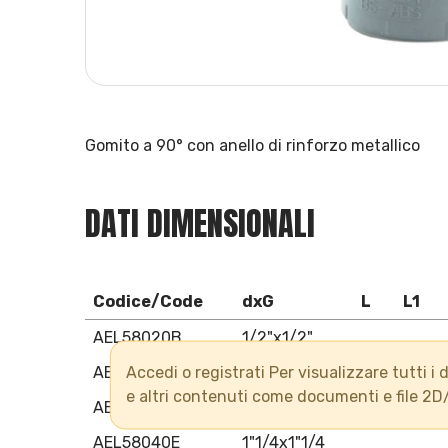
Gomito a 90° con anello di rinforzo metallico
DATI DIMENSIONALI
Codice/Code
dxG
L
L1
AEL58020B
1/2"x1/2"
Accedi o registrati Per visualizzare tutti i d
AEL58025C
3/4"x3/4"
e altri contenuti come documenti e file 2D
AEL58032D
1"x1"
AEL58040E
1"1/4x1"1/4