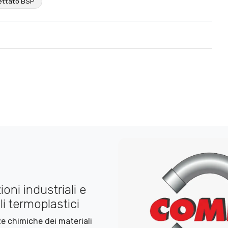
lettato BSP
oni industriali e
i termoplastici
nze chimiche dei materiali