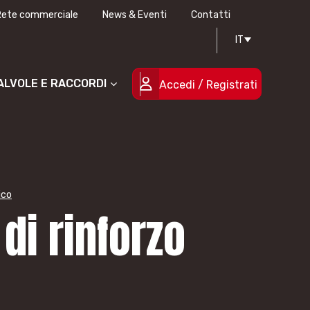
Rete commerciale
News & Eventi
Contatti
IT
Progettazione stampi
Certificazioni di qualità
Le persone
Progetti cofinanziati
VALVOLE E RACCORDI
Accedi / Registrati
ico
di rinforzo