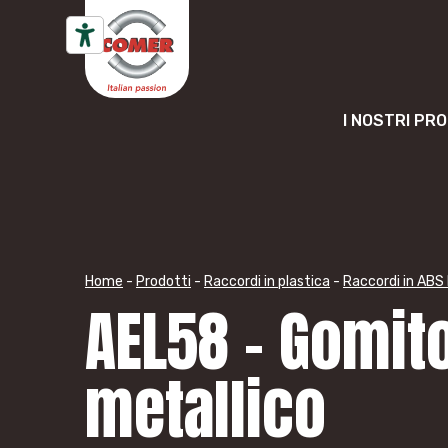
Vai al contenuto
I NOSTRI PR
Home
-
Prodotti
-
Raccordi in plastica
-
Raccordi in ABS
AEL58 – Gomito
metallico