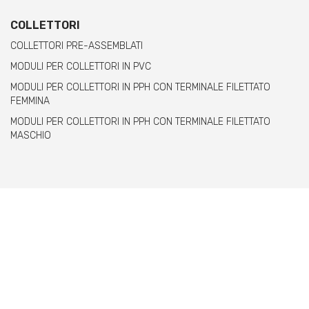
COLLETTORI
COLLETTORI PRE-ASSEMBLATI
MODULI PER COLLETTORI IN PVC
MODULI PER COLLETTORI IN PPH CON TERMINALE FILETTATO
FEMMINA
MODULI PER COLLETTORI IN PPH CON TERMINALE FILETTATO
MASCHIO
Comer spa è un'azienda italiana specializzata
nella produzione di raccordi e valvole in PVC,
C-PVC, ABS, PE e PPH.