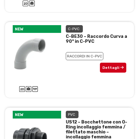
NEW
C-PVC
C-BE30 – Raccordo Curva a
90° in C-PVC
RACCORDI IN C-PVC
Dettagli
NEW
PVC
US12 – Bocchettone con O-
Ring incollaggio femmina /
filettato maschio –
incollaggio femmina