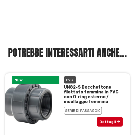
POTREBBE INTERESSARTI ANCHE...
NEW
PVC
UN82-S Bocchettone
filettato femmina in PVC
con O-ring esterno /
incollaggio femmina
SERIE DI PASSAGGIO
Dettagli