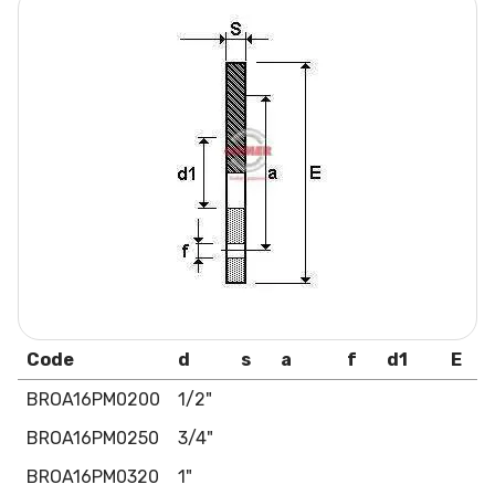
Code
d
s
a
f
d1
E
BROA16PM0200
1/2"
BROA16PM0250
3/4"
BROA16PM0320
1"