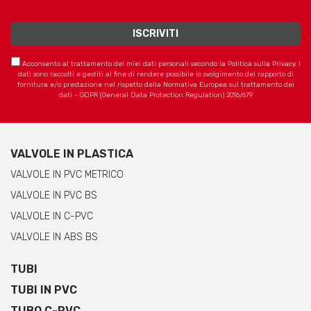
Acconsento al trattamento dei miei dati personali secondo la Politica sulla Privacy. I
dati sono raccolti e gestiti al fine di rendere possibile lo svolgimento del rapporto di
fornitura e/o prestazione nel rispetto della Normativa Europea sul trattamento dei
dati - GDPR (General Data Protection Regulation) 2016/679
VALVOLE IN PLASTICA
VALVOLE IN PVC METRICO
VALVOLE IN PVC BS
VALVOLE IN C-PVC
VALVOLE IN ABS BS
TUBI
TUBI IN PVC
TUBO C-PVC