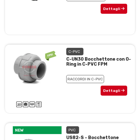
Dettagli
C-PVC
C-UN30 Bocchettone con O-
Ring in C-PVC FPM
RACCORDI IN C-PVC
Dettagli
NEW
PVC
US82-S – Bocchettone