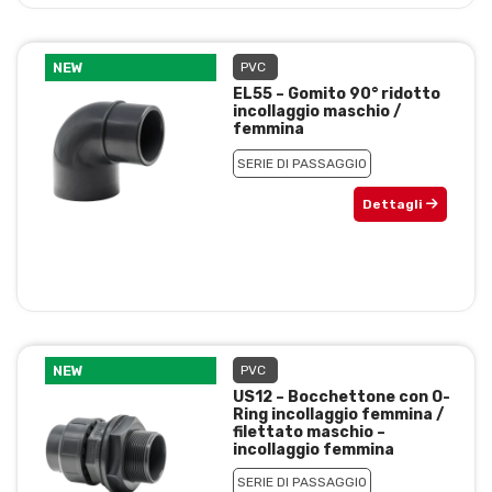
NEW
PVC
EL55 – Gomito 90° ridotto
incollaggio maschio /
femmina
SERIE DI PASSAGGIO
Dettagli
NEW
PVC
US12 – Bocchettone con O-
Ring incollaggio femmina /
filettato maschio –
incollaggio femmina
SERIE DI PASSAGGIO