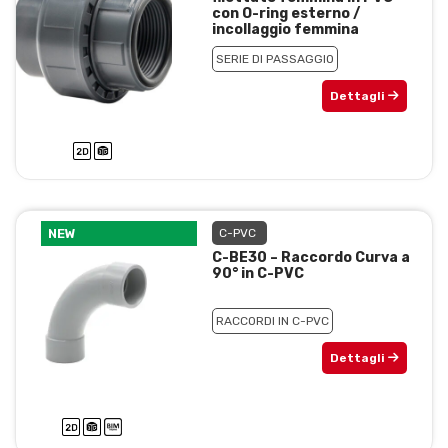
con O-ring esterno /
incollaggio femmina
SERIE DI PASSAGGIO
Dettagli
NEW
C-PVC
C-BE30 – Raccordo Curva a
90° in C-PVC
RACCORDI IN C-PVC
Dettagli