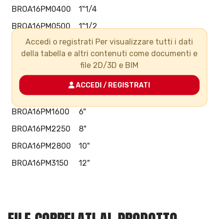
BROA16PM0400
1"1/4
BROA16PM0500
1"1/2
Accedi o registrati Per visualizzare tutti i dati
BROA16PM0630
2"
della tabella e altri contenuti come documenti e
BROA16PM0750
2"1/2
file 2D/3D e BIM
BROA16PM0900
3"
ACCEDI / REGISTRATI
BROA16PM1100
4"
BROA16PM1600
6"
BROA16PM2250
8"
BROA16PM2800
10"
BROA16PM3150
12"