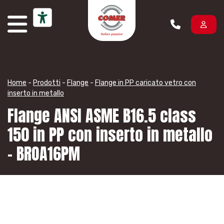
Vai al contenuto
Home
-
Prodotti
-
Flange
-
Flange in PP caricato vetro con
inserto in metallo
Flange ANSI ASME B16.5 class
150 in PP con inserto in metallo
– BROA16PM