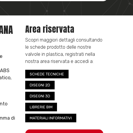
IANA
Area riservata
Scopri maggiori dettagli consultando
le schede prodotto delle nostre
valvole in plastica, registrati nella
ne
nostra area riservata e accedi a:
n ABS
SCHEDE TECNICHE
atico,
DISEGNI 2D
a
DISEGNI 3D
ento
LIBRERIE BIM
amma di
MATERIALI INFORMATIVI