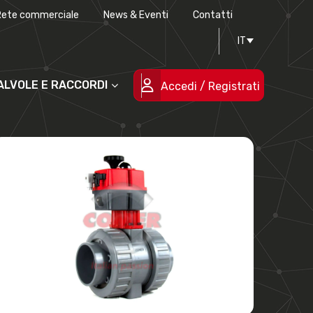
Rete commerciale
News & Eventi
Contatti
Progettazione stampi
Certificazioni di qualità
IT
Le persone
Progetti cofinanziati
VALVOLE E RACCORDI
Accedi / Registrati