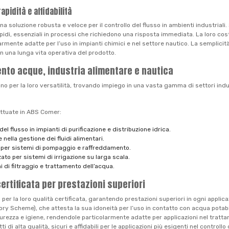
pidità e affidabilità
soluzione robusta e veloce per il controllo del flusso in ambienti industriali
di, essenziali in processi che richiedono una risposta immediata. La loro cos
larmente adatte per l’uso in impianti chimici e nel settore nautico. La sempli
n una lunga vita operativa del prodotto.
ento acque, industria alimentare e nautica
no per la loro versatilità, trovando impiego in una vasta gamma di settori indust
 attuate in ABS Comer:
l flusso in impianti di purificazione e distribuzione idrica.
nella gestione dei fluidi alimentari.
li per sistemi di pompaggio e raffreddamento.
zato per sistemi di irrigazione su larga scala.
 di filtraggio e trattamento dell’acqua.
certificata per prestazioni superiori
er la loro qualità certificata, garantendo prestazioni superiori in ogni applicaz
y Scheme), che attesta la sua idoneità per l’uso in contatto con acqua potabil
curezza e igiene, rendendole particolarmente adatte per applicazioni nel tratta
 alta qualità, sicuri e affidabili per le applicazioni più esigenti nel controllo d