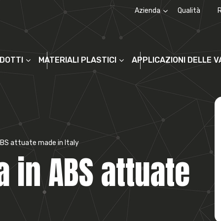
Azienda
Qualità
Chi siamo
La storia
ODOTTI
MATERIALI PLASTICI
APPLICAZIONI DELLE 
 ABS attuate made in Italy
a in ABS attuate