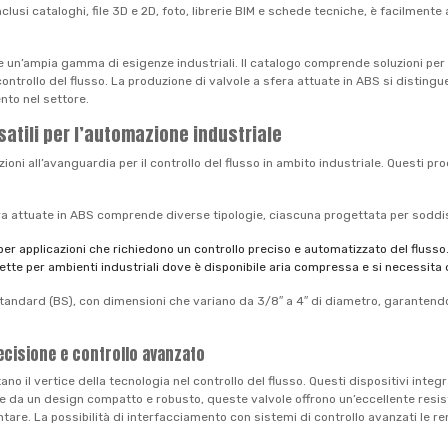
usi cataloghi, file 3D e 2D, foto, librerie BIM e schede tecniche, è facilmente 
un’ampia gamma di esigenze industriali. Il catalogo comprende soluzioni per va
trollo del flusso. La produzione di valvole a sfera attuate in ABS si distingue p
nto nel settore.
rsatili per l’automazione industriale
i all’avanguardia per il controllo del flusso in ambito industriale. Questi prodo
era attuate in ABS comprende diverse tipologie, ciascuna progettata per soddi
 per applicazioni che richiedono un controllo preciso e automatizzato del flusso
te per ambienti industriali dove è disponibile aria compressa e si necessita di
tandard (BS), con dimensioni che variano da 3/8″ a 4″ di diametro, garantendo 
recisione e controllo avanzato
no il vertice della tecnologia nel controllo del flusso. Questi dispositivi integ
ate da un design compatto e robusto, queste valvole offrono un’eccellente res
entare. La possibilità di interfacciamento con sistemi di controllo avanzati le 