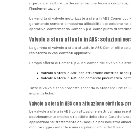
rigorosi del settore. La documentazione tecnica completa, incl
l’implementazione.
La vendita di valvole motorizzate a sfera in ABS Comer copre 
garantendo sempre la massima affidabilità e precisione nel con
operative, confermando Comer S.p.A. come punto di riferime
Valvole a sfera attuate in ABS: soluzioni ve
La gamma di valvole a sfera attuate in ABS Comer offre soluzion
resistenza in vari contesti applicativi.
L’ampia offerta di Comer S.p.A. nel campo delle valvole a sf
Valvole a sfera in ABS con attuazione elettrica: ideali
Valvole a sfera in ABS con comando pneumatico: perfet
Tutte le valvole sono prodotte secondo lo standard British S
impiantistiche.
Valvole a sfera in ABS con attuazione elettrica: p
Le valvole a sfera in ABS con attuazione elettrica rappresenta
posizionamento preciso e ripetibile della sfera. Caratterizz
applicazioni nel trattamento dell’acqua e nell’industria alim
monitoraggio costante e una regolazione fine del flusso.