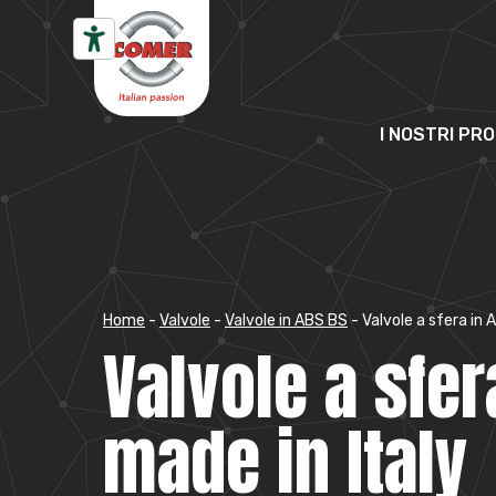
Vai al contenuto
I NOSTRI PR
Home
-
Valvole
-
Valvole in ABS BS
-
Valvole a sfera in
Valvole a sfer
made in Italy