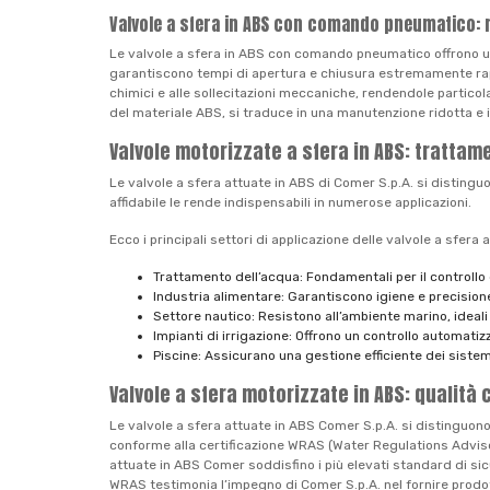
Valvole a sfera in ABS con comando pneumatico: ra
Le valvole a sfera in ABS con comando pneumatico offrono una 
garantiscono tempi di apertura e chiusura estremamente rapi
chimici e alle sollecitazioni meccaniche, rendendole partico
del materiale ABS, si traduce in una manutenzione ridotta e i
Valvole motorizzate a sfera in ABS: trattam
Le valvole a sfera attuate in ABS di Comer S.p.A. si distinguo
affidabile le rende indispensabili in numerose applicazioni.
Ecco i principali settori di applicazione delle valvole a sfera
Trattamento dell’acqua: Fondamentali per il controllo de
Industria alimentare: Garantiscono igiene e precisione 
Settore nautico: Resistono all’ambiente marino, idea
Impianti di irrigazione: Offrono un controllo automatiz
Piscine: Assicurano una gestione efficiente dei sistemi
Valvole a sfera motorizzate in ABS: qualità 
Le valvole a sfera attuate in ABS Comer S.p.A. si distinguono p
conforme alla certificazione WRAS (Water Regulations Advisor
attuate in ABS Comer soddisfino i più elevati standard di si
WRAS testimonia l’impegno di Comer S.p.A. nel fornire prodotti di