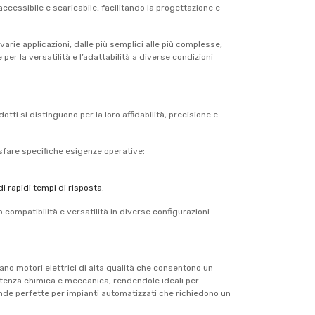
accessibile e scaricabile, facilitando la progettazione e
rie applicazioni, dalle più semplici alle più complesse,
er la versatilità e l’adattabilità a diverse condizioni
tti si distinguono per la loro affidabilità, precisione e
sfare specifiche esigenze operative:
.
 rapidi tempi di risposta.
compatibilità e versatilità in diverse configurazioni
rano motori elettrici di alta qualità che consentono un
istenza chimica e meccanica, rendendole ideali per
rende perfette per impianti automatizzati che richiedono un