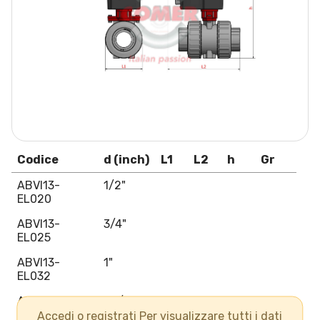
Codice
d (inch)
L1
L2
h
Gr
ABVI13-
1/2"
EL020
ABVI13-
3/4"
EL025
ABVI13-
1"
EL032
ABVI13-
1"1/4
EL040
Accedi o registrati Per visualizzare tutti i dati