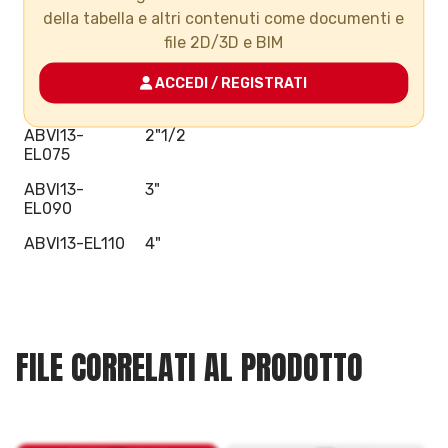
della tabella e altri contenuti come documenti e
ABVI13-
1"1/2
file 2D/3D e BIM
EL050
ABVI13-
2"
ACCEDI / REGISTRATI
EL063
ABVI13-
2"1/2
EL075
ABVI13-
3"
EL090
ABVI13-EL110
4"
FILE CORRELATI AL PRODOTTO