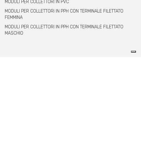
MODULI PER COLLETTORI IN PVC
MODULI PER COLLETTORI IN PPH CON TERMINALE FILETTATO
FEMMINA
MODULI PER COLLETTORI IN PPH CON TERMINALE FILETTATO
MASCHIO
Comer spa è un'azienda italiana specializzata
nella produzione di raccordi e valvole in PVC,
C-PVC, ABS, PE e PPH.
info@comeritaly.com
Via Tangoni, 30 - 16030 Casarza Ligure GE IT
+390185358591