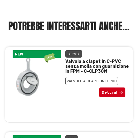
POTREBBE INTERESSARTI ANCHE...
NEW
C-PVC
Valvola a clapet in C-PVC
senza molla con guarnizione
in FPM – C-CLP30W
VALVOLE A CLAPET IN C-PVC
Dettagli