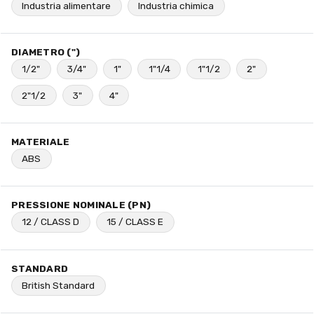
Industria alimentare
Industria chimica
DIAMETRO (")
1/2"
3/4"
1"
1"1/4
1"1/2
2"
2"1/2
3"
4"
MATERIALE
ABS
PRESSIONE NOMINALE (PN)
12 / CLASS D
15 / CLASS E
STANDARD
British Standard