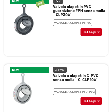
NEW
PVC
Valvola clapet in PVC
guarnizione FPM senza molla
– CLP30W
VALVOLE A CLAPET IN PVC
Dettagli
NEW
C-PVC
Valvola a clapet in C-PVC
senza molla – C-CLP10W
VALVOLE A CLAPET IN C-PVC
Dettagli