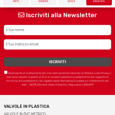
INFO
DIMENS.
DOCS
AREA RIS.
Iscriviti alla Newsletter
Acconsento al trattamento dei miei dati personali secondo la Politica sulla Privacy. I
dati sono raccolti e gestiti al fine di rendere possibile lo svolgimento del rapporto di
fornitura e/o prestazione nel rispetto della Normativa Europea sul trattamento dei
dati - GDPR (General Data Protection Regulation) 2016/679
VALVOLE IN PLASTICA
VALVOLE IN PVC METRICO