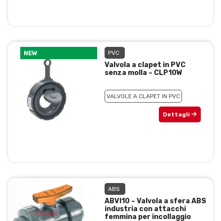
NEW
PVC
Valvola a clapet in PVC
senza molla – CLP10W
VALVOLE A CLAPET IN PVC
Dettagli
ABS
ABVI10 – Valvola a sfera ABS
industria con attacchi
femmina per incollaggio