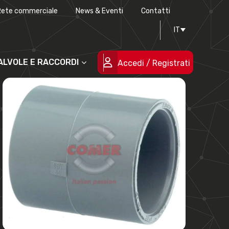
Rete commerciale
News & Eventi
Contatti
Progettazione stampi
Certificazioni di qualità
IT
Le persone
Progetti cofinanziati
VALVOLE E RACCORDI
Accedi / Registrati