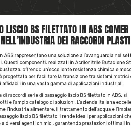
O LISCIO BS FILETTATO IN ABS COMER
 NELL’INDUSTRIA DEI RACCORDI PLASTI
to in ABS rappresentano una soluzione all’avanguardia nel set
i. Questi componenti, realizzati in Acrilonitrile Butadiene S
 robustezza, offrendo un’eccellente resistenza chimica e mec
è progettata per facilitare la transizione tra sistemi metrici 
affidabili in una vasta gamma di applicazioni industriali.
di raccordi serie di passaggio liscio BS filettato in ABS, si
tti e l’ampio catalogo di soluzioni. L’azienda italiana eccelle
me l’industria alimentare, il trattamento dell’acqua e l’impia
passaggio liscio BS filettato li rende ideali per applicazioni ch
 a diversi agenti chimici, garantendo prestazioni ottimali in