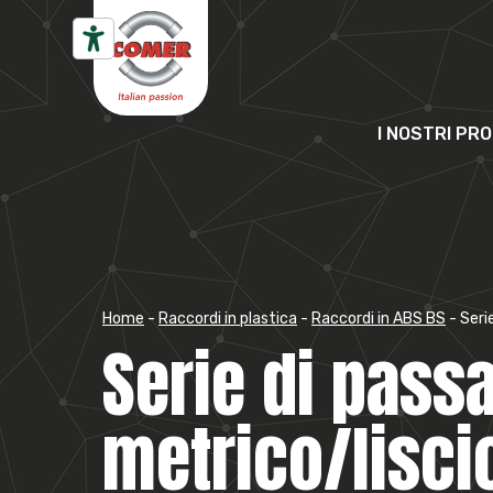
Vai al contenuto
I NOSTRI PR
Home
-
Raccordi in plastica
-
Raccordi in ABS BS
-
Seri
Serie di passa
metrico/lisci