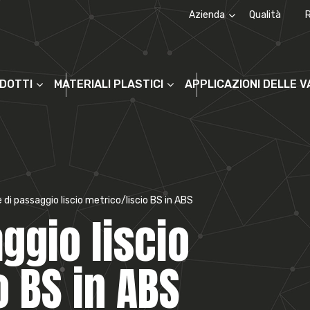
Azienda
Qualità
Chi siamo
La storia
ODOTTI
MATERIALI PLASTICI
APPLICAZIONI DELLE 
e di passaggio liscio metrico/liscio BS in ABS
ggio liscio
o BS in ABS