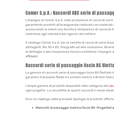
Comer S.p.A.: Raccordi ABS serie di passaggi
L’impegno di Comer S.p.A. nella produzione di raccordi serie di
garantendo prodotti all’avanguardia realizzati con materiali cer
assicurando ai clienti una fornitura tempestiva di raccordi A
l’aderenza agli standard più rigorosi del settore.
Il catalogo Comer S.p.A. per la vendita di raccordi serie di 
dettagliati, file 3D e 2D, fotografie ad alta risoluzione, lib
al dettaglio e alla trasparenza tecnica sottolinea l’impegno d
affidabili.
Raccordi serie di passaggio liscio BS filett
La gamma di raccordi serie di passaggio liscio BS filettato i
garantire transizioni fluide tra sistemi metrici e British Stand
L’ampia gamma di prodotti disponibili nella categoria dei
rac
ogni progetto. La versatilità di questi raccordi li rende ideali
Ecco un riepilogo delle principali tipologie di prodotto offert
Manicotti di passaggio metrico/liscio BS: Progettati 