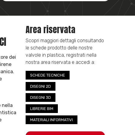
Area riservata
CI
Scopri maggiori dettagli consultando
le schede prodotto delle nostre
valvole in plastica, registrati nella
tore dei
nostra area riservata e accedi a:
tirene
canica.
SCHEDE TECNICHE
e
DISEGNI 2D
DISEGNI 3D
 nella
LIBRERIE BIM
ntistica
e
MATERIALI INFORMATIVI