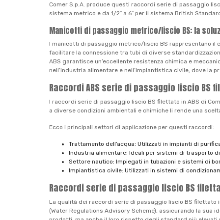
Comer S.p.A. produce questi raccordi serie di passaggio lisc
sistema metrico e da 1/2″ a 6″ per il sistema British Standar
Manicotti di passaggio metrico/liscio BS: la solu
I manicotti di passaggio metrico/liscio BS rappresentano il 
facilitare la connessione tra tubi di diverse standardizzazion
ABS garantisce un’eccellente resistenza chimica e meccanica,
nell’industria alimentare e nell’impiantistica civile, dove la p
Raccordi ABS serie di passaggio liscio BS fi
I raccordi serie di passaggio liscio BS filettato in ABS di Com
a diverse condizioni ambientali e chimiche li rende una scelta
Ecco i principali settori di applicazione per questi raccordi:
Trattamento dell’acqua: Utilizzati in impianti di purif
Industria alimentare: Ideali per sistemi di trasporto di
Settore nautico: Impiegati in tubazioni e sistemi di bo
Impiantistica civile: Utilizzati in sistemi di condizion
Raccordi serie di passaggio liscio BS filetta
La qualità dei raccordi serie di passaggio liscio BS filettato 
(Water Regulations Advisory Scheme), assicurando la sua idonei
prodotti, ma anche il loro rispetto degli standard più elevat