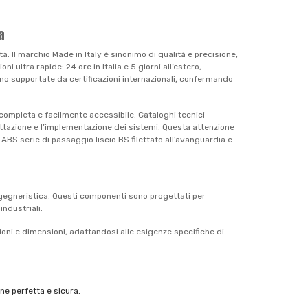
a
tà. Il marchio Made in Italy è sinonimo di qualità e precisione,
i ultra rapide: 24 ore in Italia e 5 giorni all’estero,
sono supportate da certificazioni internazionali, confermando
 completa e facilmente accessibile. Cataloghi tecnici
ogettazione e l’implementazione dei sistemi. Questa attenzione
 ABS serie di passaggio liscio BS filettato all’avanguardia e
ingegneristica. Questi componenti sono progettati per
industriali.
ni e dimensioni, adattandosi alle esigenze specifiche di
ne perfetta e sicura.