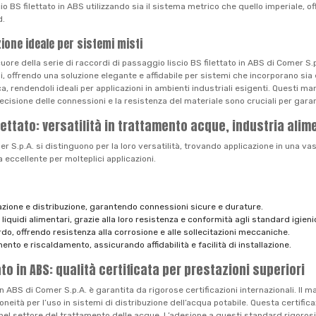
io BS filettato in ABS utilizzando sia il sistema metrico che quello imperiale,
d.
zione ideale per sistemi misti
cuore della serie di raccordi di passaggio liscio BS filettato in ABS di Comer 
i, offrendo una soluzione elegante e affidabile per sistemi che incorporano sia 
 rendendoli ideali per applicazioni in ambienti industriali esigenti. Questi m
recisione delle connessioni e la resistenza del materiale sono cruciali per garanti
lettato: versatilità in trattamento acque, industria ali
er S.p.A. si distinguono per la loro versatilità, trovando applicazione in una va
 eccellente per molteplici applicazioni.
icazione e distribuzione, garantendo connessioni sicure e durature.
 liquidi alimentari, grazie alla loro resistenza e conformità agli standard igienic
rdo, offrendo resistenza alla corrosione e alle sollecitazioni meccaniche.
amento e riscaldamento, assicurando affidabilità e facilità di installazione.
to in ABS: qualità certificata per prestazioni superiori
in ABS di Comer S.p.A. è garantita da rigorose certificazioni internazionali. Il 
tà per l’uso in sistemi di distribuzione dell’acqua potabile. Questa certificazi
i nel settore del trattamento delle acque. L’adesione a questi standard rigorosi