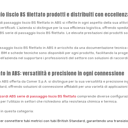
o liscio BS filettato prodotti e distribuiti con eccellenz
 passaggio liscio BS filettato in ABS si riflette in ogni aspetto della sua attivi
tificati. L’azienda si distingue per la sua efficienza logistica, offrendo spedizion
BS serie di passaggio liscio BS filettato. Le elevate prestazioni dei prodotti 
passaggio liscio BS filettato in ABS è arricchito da una documentazione tecnica
rerie BIM e schede tecniche sono disponibili per ogni prodotto, facilitando la pr
ell’azienda nel supportare i professionisti del settore con soluzioni di raccordi
ato in ABS: versatilità e precisione in ogni connessione
n ABS offerta da Comer S.p.A. si distingue per la sua versatilità e precisione 
ard, offrendo soluzioni di connessione affidabili per una varietà di applicazioni 
cordi ABS serie di passaggio liscio BS filettato
comprende diverse configurazio
 per l’utilizzo in settori che richiedono alta resistenza chimica e termica.
e in questa categoria:
per connettere tubi metrici con tubi British Standard, garantendo una transizio