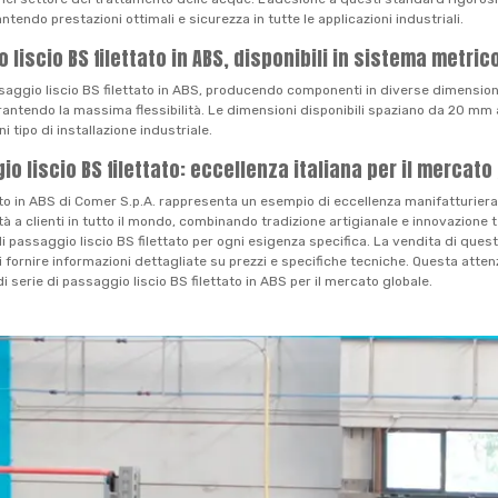
ntendo prestazioni ottimali e sicurezza in tutte le applicazioni industriali.
iscio BS filettato in ABS, disponibili in sistema metric
saggio liscio BS filettato in ABS, producendo componenti in diverse dimension
antendo la massima flessibilità. Le dimensioni disponibili spaziano da 20 mm a 
 tipo di installazione industriale.
o liscio BS filettato: eccellenza italiana per il mercato
ato in ABS di Comer S.p.A. rappresenta un esempio di eccellenza manifatturiera i
lità a clienti in tutto il mondo, combinando tradizione artigianale e innovazion
di passaggio liscio BS filettato per ogni esigenza specifica. La vendita di questi
 fornire informazioni dettagliate su prezzi e specifiche tecniche. Questa attenzi
 serie di passaggio liscio BS filettato in ABS per il mercato globale.