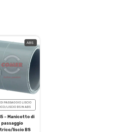
ABS
 DI PASSAGGIO LISCIO
ICO/LISCIO BS IN ABS
5 – Manicotto di
passaggio
rico/liscio BS