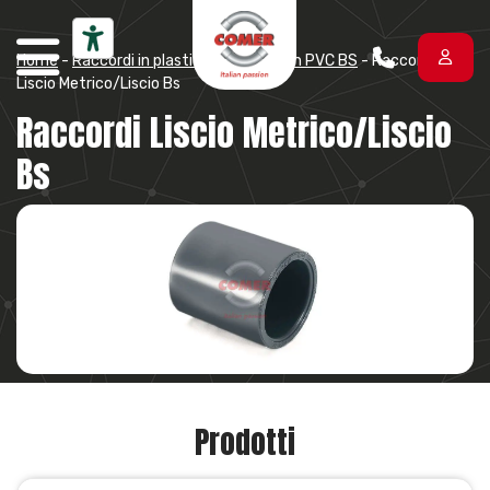
Vai al contenuto
Home
-
Raccordi in plastica
-
Raccordi in PVC BS
-
Raccordi
Liscio Metrico/Liscio Bs
Raccordi Liscio Metrico/Liscio
Bs
Prodotti