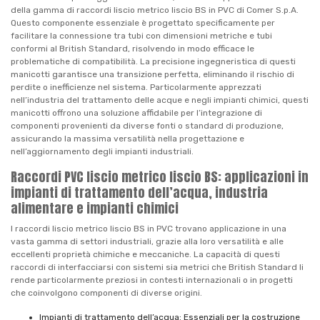
della gamma di raccordi liscio metrico liscio BS in PVC di Comer S.p.A.
Questo componente essenziale è progettato specificamente per
facilitare la connessione tra tubi con dimensioni metriche e tubi
conformi al British Standard, risolvendo in modo efficace le
problematiche di compatibilità. La precisione ingegneristica di questi
manicotti garantisce una transizione perfetta, eliminando il rischio di
perdite o inefficienze nel sistema. Particolarmente apprezzati
nell’industria del trattamento delle acque e negli impianti chimici, questi
manicotti offrono una soluzione affidabile per l’integrazione di
componenti provenienti da diverse fonti o standard di produzione,
assicurando la massima versatilità nella progettazione e
nell’aggiornamento degli impianti industriali.
Raccordi PVC liscio metrico liscio BS: applicazioni in
impianti di trattamento dell’acqua, industria
alimentare e impianti chimici
I raccordi liscio metrico liscio BS in PVC trovano applicazione in una
vasta gamma di settori industriali, grazie alla loro versatilità e alle
eccellenti proprietà chimiche e meccaniche. La capacità di questi
raccordi di interfacciarsi con sistemi sia metrici che British Standard li
rende particolarmente preziosi in contesti internazionali o in progetti
che coinvolgono componenti di diverse origini.
Impianti di trattamento dell’acqua: Essenziali per la costruzione