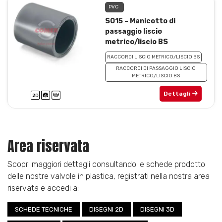
PVC
SO15 – Manicotto di
passaggio liscio
metrico/liscio BS
RACCORDI LISCIO METRICO/LISCIO BS
RACCORDI DI PASSAGGIO LISCIO
METRICO/LISCIO BS
Dettagli
Area riservata
Scopri maggiori dettagli consultando le schede prodotto
delle nostre valvole in plastica, registrati nella nostra area
riservata e accedi a:
SCHEDE TECNICHE
DISEGNI 2D
DISEGNI 3D