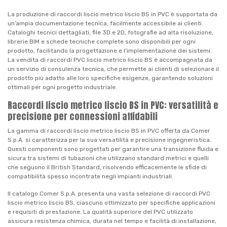
La produzione di raccordi liscio metrico liscio BS in PVC è supportata da
un’ampia documentazione tecnica, facilmente accessibile ai clienti.
Cataloghi tecnici dettagliati, file 3D e 2D, fotografie ad alta risoluzione,
librerie BIM e schede tecniche complete sono disponibili per ogni
prodotto, facilitando la progettazione e l’implementazione dei sistemi.
La vendita di raccordi PVC liscio metrico liscio BS è accompagnata da
un servizio di consulenza tecnica, che permette ai clienti di selezionare il
prodotto più adatto alle loro specifiche esigenze, garantendo soluzioni
ottimali per ogni progetto industriale.
Raccordi liscio metrico liscio BS in PVC: versatilità e
precisione per connessioni affidabili
La gamma di raccordi liscio metrico liscio BS in PVC offerta da Comer
S.p.A. si caratterizza per la sua versatilità e precisione ingegneristica.
Questi componenti sono progettati per garantire una transizione fluida e
sicura tra sistemi di tubazioni che utilizzano standard metrici e quelli
che seguono il British Standard, risolvendo efficacemente le sfide di
compatibilità spesso incontrate negli impianti industriali.
Il catalogo Comer S.p.A. presenta una vasta selezione di raccordi PVC
liscio metrico liscio BS, ciascuno ottimizzato per specifiche applicazioni
e requisiti di prestazione. La qualità superiore del PVC utilizzato
assicura resistenza chimica, durata nel tempo e facilità di installazione,