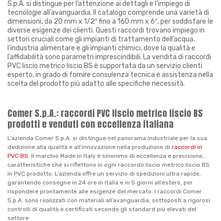
S.p.A. si distingue per l’attenzione ai dettagli e l’impiego di
tecnologie all’avanguardia. Il catalogo comprende una varietà di
dimensioni, da 20 mm x 1/2″ fino a 160 mm x 6″, per soddisfare le
diverse esigenze dei clienti. Questi raccordi trovano impiego in
settori cruciali come gli impianti di trattamento dell’acqua,
l’industria alimentare e gli impianti chimici, dove la qualità e
l’affidabilità sono parametri imprescindibili. La vendita di raccordi
PVC liscio metrico liscio BS è supportata da un servizio clienti
esperto, in grado di fornire consulenza tecnica e assistenza nella
scelta del prodotto più adatto alle specifiche necessità.
Comer S.p.A.: raccordi PVC liscio metrico liscio BS
prodotti e venduti con eccellenza italiana
L’azienda Comer S.p.A. si distingue nel panorama industriale per la sua
dedizione alla qualità e all’innovazione nella produzione di
raccordi in
PVC BS
. Il marchio Made in Italy è sinonimo di eccellenza e precisione,
caratteristiche che si riflettono in ogni raccordo liscio metrico liscio BS
in PVC prodotto. L’azienda offre un servizio di spedizioni ultra rapide,
garantendo consegne in 24 ore in Italia e in 5 giorni all’estero, per
rispondere prontamente alle esigenze del mercato. I raccordi Comer
S.p.A. sono realizzati con materiali all’avanguardia, sottoposti a rigorosi
controlli di qualità e certificati secondo gli standard più elevati del
settore.