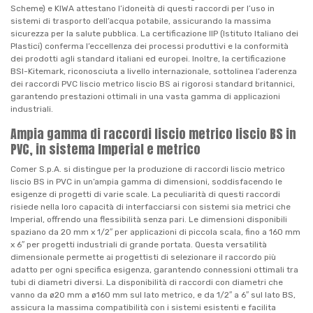
Scheme) e KIWA attestano l’idoneità di questi raccordi per l’uso in
sistemi di trasporto dell’acqua potabile, assicurando la massima
sicurezza per la salute pubblica. La certificazione IIP (Istituto Italiano dei
Plastici) conferma l’eccellenza dei processi produttivi e la conformità
dei prodotti agli standard italiani ed europei. Inoltre, la certificazione
BSI-Kitemark, riconosciuta a livello internazionale, sottolinea l’aderenza
dei raccordi PVC liscio metrico liscio BS ai rigorosi standard britannici,
garantendo prestazioni ottimali in una vasta gamma di applicazioni
industriali.
Ampia gamma di raccordi liscio metrico liscio BS in
PVC, in sistema Imperial e metrico
Comer S.p.A. si distingue per la produzione di raccordi liscio metrico
liscio BS in PVC in un’ampia gamma di dimensioni, soddisfacendo le
esigenze di progetti di varie scale. La peculiarità di questi raccordi
risiede nella loro capacità di interfacciarsi con sistemi sia metrici che
Imperial, offrendo una flessibilità senza pari. Le dimensioni disponibili
spaziano da 20 mm x 1/2″ per applicazioni di piccola scala, fino a 160 mm
x 6″ per progetti industriali di grande portata. Questa versatilità
dimensionale permette ai progettisti di selezionare il raccordo più
adatto per ogni specifica esigenza, garantendo connessioni ottimali tra
tubi di diametri diversi. La disponibilità di raccordi con diametri che
vanno da ø20 mm a ø160 mm sul lato metrico, e da 1/2″ a 6″ sul lato BS,
assicura la massima compatibilità con i sistemi esistenti e facilita