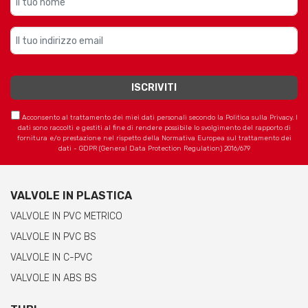
Acconsento al trattamento dei miei dati personali secondo la Politica sulla Privacy. I
dati sono raccolti e gestiti al fine di rendere possibile lo svolgimento del rapporto di
fornitura e/o prestazione nel rispetto della Normativa Europea sul trattamento dei
dati - GDPR (General Data Protection Regulation) 2016/679
VALVOLE IN PLASTICA
VALVOLE IN PVC METRICO
VALVOLE IN PVC BS
VALVOLE IN C-PVC
VALVOLE IN ABS BS