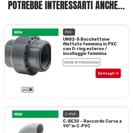
POTREBBE INTERESSARTI ANCHE...
NEW
PVC
UN82-S Bocchettone
filettato femmina in PVC
con O-ring esterno /
incollaggio femmina
SERIE DI PASSAGGIO
Dettagli
NEW
C-PVC
C-BE30 – Raccordo Curva a
90° in C-PVC