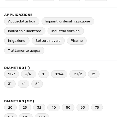
APPLICAZIONE
Acquedottistica
Impianti di desalinizzazione
Industria alimentare
Industria chimica
Irrigazione
Settore navale
Piscine
Trattamento acqua
DIAMETRO (")
1/2"
3/4"
1"
1"1/4
1"1/2
2"
3"
4"
6"
DIAMETRO (MM)
20
25
32
40
50
63
75