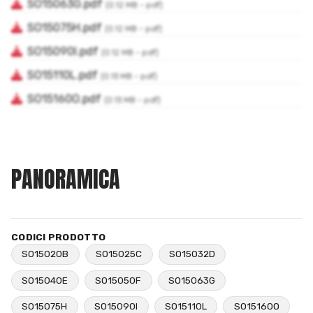
PANORAMICA
CODICI PRODOTTO
SO15020B
SO15025C
SO15032D
SO15040E
SO15050F
SO15063G
SO15075H
SO15090I
SO15110L
SO15160O