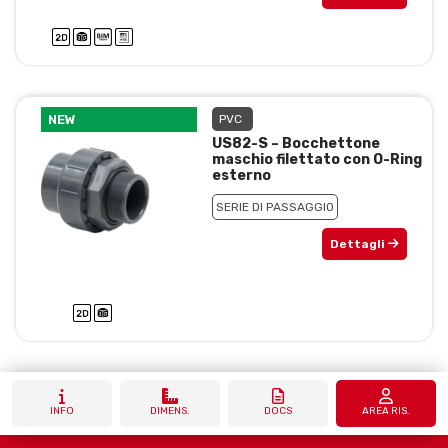
NEW
PVC
US82-S – Bocchettone
maschio filettato con O-Ring
esterno
SERIE DI PASSAGGIO
Dettagli
INFO
DIMENS.
DOCS
AREA RIS.