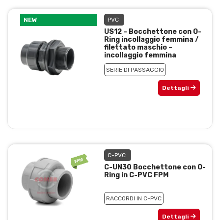
NEW
PVC
US12 – Bocchettone con O-
Ring incollaggio femmina /
filettato maschio –
incollaggio femmina
SERIE DI PASSAGGIO
Dettagli
C-PVC
C-UN30 Bocchettone con O-
Ring in C-PVC FPM
RACCORDI IN C-PVC
Dettagli