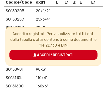
Codice/Code
dxd1
L
L1
Z
E
E1
G
SO15020B
20x1/2"
SO15025C
25x3/4"
SO15032D
32x1"
Accedi o registrati Per visualizzare tutti i dati
SO15040E
40x1"1/4
della tabella e altri contenuti come documenti e
SO15050F
50x1"1/2
file 2D/3D e BIM
SO15063G
63x2"
ACCEDI / REGISTRATI
SO15075H
75x2"1/2
SO15090I
90x3"
SO15110L
110x4"
SO15160O
160x6"