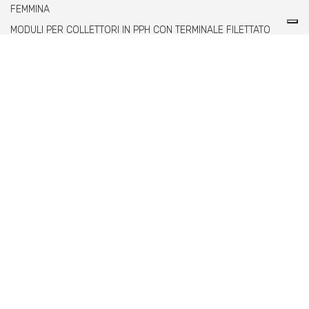
FEMMINA
MODULI PER COLLETTORI IN PPH CON TERMINALE FILETTATO
MASCHIO
Comer spa è un'azienda italiana specializzata
nella produzione di raccordi e valvole in PVC,
C-PVC, ABS, PE e PPH.
info@comeritaly.com
Via Tangoni, 30 - 16030 Casarza Ligure GE IT
+390185358591
Fax: +390185358696
P.IVA: P. IVA 00174820993