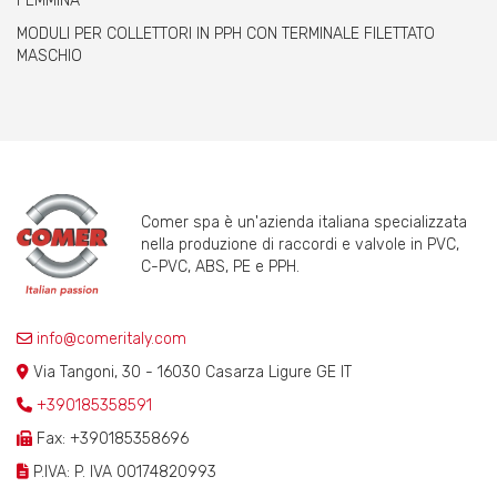
FEMMINA
MODULI PER COLLETTORI IN PPH CON TERMINALE FILETTATO
MASCHIO
Comer spa è un'azienda italiana specializzata
nella produzione di raccordi e valvole in PVC,
C-PVC, ABS, PE e PPH.
info@comeritaly.com
Via Tangoni, 30 - 16030 Casarza Ligure GE IT
+390185358591
Fax: +390185358696
P.IVA: P. IVA 00174820993