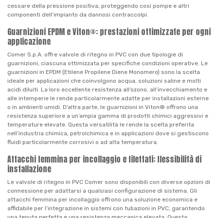
cessare della pressione positiva, proteggendo così pompe e altri
componenti dell’impianto da dannosi contraccolpi.
Guarnizioni EPDM e Viton®: prestazioni ottimizzate per ogni
applicazione
Comer S.p.A. offre valvole di ritegno in PVC con due tipologie di
guarnizioni, ciascuna ottimizzata per specifiche condizioni operative. Le
guarnizioni in EPDM (Etilene Propilene Diene Monomero) sono la scelta
ideale per applicazioni che coinvolgono acqua, soluzioni saline e molti
acidi diluiti. La loro eccellente resistenza all’ozono, all’invecchiamento e
alle intemperie le rende particolarmente adatte per installazioni esterne
o in ambienti umidi. D’altra parte, le guarnizioni in Viton® offrono una
resistenza superiore a un’ampia gamma di prodotti chimici aggressivi e
temperature elevate. Questa versatilità le rende la scelta preferita
nell’industria chimica, petrolchimica e in applicazioni dove si gestiscono
fluidi particolarmente corrosivi o ad alta temperatura.
Attacchi femmina per incollaggio e filettati: flessibilità di
installazione
Le valvole di ritegno in PVC Comer sono disponibili con diverse opzioni di
connessione per adattarsi a qualsiasi configurazione di sistema. Gli
attacchi femmina per incollaggio offrono una soluzione economica e
affidabile per l’integrazione in sistemi con tubazioni in PVC, garantendo
una tenuta perfetta e una resistenza meccanica elevata. Questa