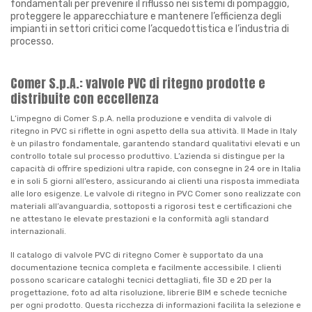
fondamentali per prevenire il riflusso nei sistemi di pompaggio,
proteggere le apparecchiature e mantenere l’efficienza degli
impianti in settori critici come l’acquedottistica e l’industria di
processo.
Comer S.p.A.: valvole PVC di ritegno prodotte e
distribuite con eccellenza
L’impegno di Comer S.p.A. nella produzione e vendita di valvole di
ritegno in PVC si riflette in ogni aspetto della sua attività. Il Made in Italy
è un pilastro fondamentale, garantendo standard qualitativi elevati e un
controllo totale sul processo produttivo. L’azienda si distingue per la
capacità di offrire spedizioni ultra rapide, con consegne in 24 ore in Italia
e in soli 5 giorni all’estero, assicurando ai clienti una risposta immediata
alle loro esigenze. Le valvole di ritegno in PVC Comer sono realizzate con
materiali all’avanguardia, sottoposti a rigorosi test e certificazioni che
ne attestano le elevate prestazioni e la conformità agli standard
internazionali.
Il catalogo di valvole PVC di ritegno Comer è supportato da una
documentazione tecnica completa e facilmente accessibile. I clienti
possono scaricare cataloghi tecnici dettagliati, file 3D e 2D per la
progettazione, foto ad alta risoluzione, librerie BIM e schede tecniche
per ogni prodotto. Questa ricchezza di informazioni facilita la selezione e