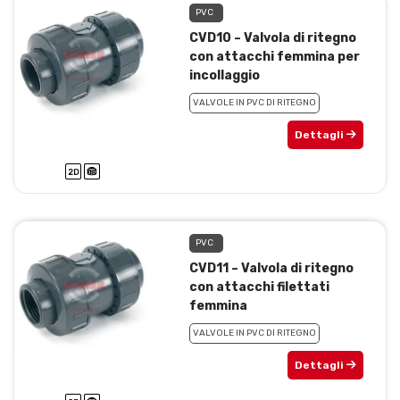
PVC
CVD10 – Valvola di ritegno
con attacchi femmina per
incollaggio
VALVOLE IN PVC DI RITEGNO
Dettagli
PVC
CVD11 – Valvola di ritegno
con attacchi filettati
femmina
VALVOLE IN PVC DI RITEGNO
Dettagli