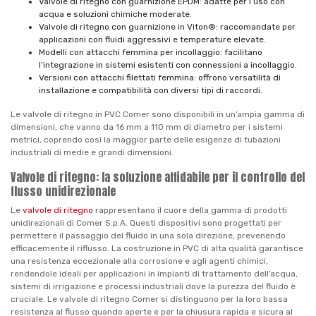
Valvole di ritegno con guarnizione EPDM: adatte per l’uso con
acqua e soluzioni chimiche moderate.
Valvole di ritegno con guarnizione in Viton®: raccomandate per
applicazioni con fluidi aggressivi e temperature elevate.
Modelli con attacchi femmina per incollaggio: facilitano
l’integrazione in sistemi esistenti con connessioni a incollaggio.
Versioni con attacchi filettati femmina: offrono versatilità di
installazione e compatibilità con diversi tipi di raccordi.
Le valvole di ritegno in PVC Comer sono disponibili in un’ampia gamma di
dimensioni, che vanno da 16 mm a 110 mm di diametro per i sistemi
metrici, coprendo così la maggior parte delle esigenze di tubazioni
industriali di medie e grandi dimensioni.
Valvole di ritegno: la soluzione affidabile per il controllo del
flusso unidirezionale
Le
valvole di ritegno
rappresentano il cuore della gamma di prodotti
unidirezionali di Comer S.p.A. Questi dispositivi sono progettati per
permettere il passaggio del fluido in una sola direzione, prevenendo
efficacemente il riflusso. La costruzione in PVC di alta qualità garantisce
una resistenza eccezionale alla corrosione e agli agenti chimici,
rendendole ideali per applicazioni in impianti di trattamento dell’acqua,
sistemi di irrigazione e processi industriali dove la purezza del fluido è
cruciale. Le valvole di ritegno Comer si distinguono per la loro bassa
resistenza al flusso quando aperte e per la chiusura rapida e sicura al