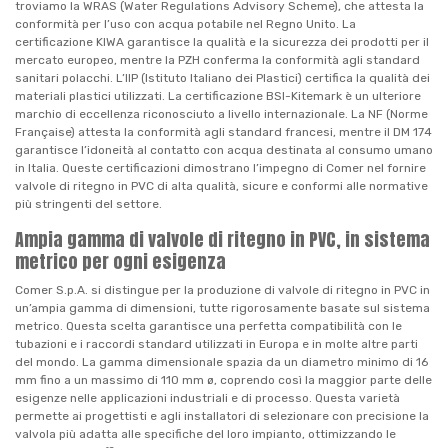
troviamo la WRAS (Water Regulations Advisory Scheme), che attesta la
conformità per l’uso con acqua potabile nel Regno Unito. La
certificazione KIWA garantisce la qualità e la sicurezza dei prodotti per il
mercato europeo, mentre la PZH conferma la conformità agli standard
sanitari polacchi. L’IIP (Istituto Italiano dei Plastici) certifica la qualità dei
materiali plastici utilizzati. La certificazione BSI-Kitemark è un ulteriore
marchio di eccellenza riconosciuto a livello internazionale. La NF (Norme
Française) attesta la conformità agli standard francesi, mentre il DM 174
garantisce l’idoneità al contatto con acqua destinata al consumo umano
in Italia. Queste certificazioni dimostrano l’impegno di Comer nel fornire
valvole di ritegno in PVC di alta qualità, sicure e conformi alle normative
più stringenti del settore.
Ampia gamma di valvole di ritegno in PVC, in sistema
metrico per ogni esigenza
Comer S.p.A. si distingue per la produzione di valvole di ritegno in PVC in
un’ampia gamma di dimensioni, tutte rigorosamente basate sul sistema
metrico. Questa scelta garantisce una perfetta compatibilità con le
tubazioni e i raccordi standard utilizzati in Europa e in molte altre parti
del mondo. La gamma dimensionale spazia da un diametro minimo di 16
mm fino a un massimo di 110 mm ø, coprendo così la maggior parte delle
esigenze nelle applicazioni industriali e di processo. Questa varietà
permette ai progettisti e agli installatori di selezionare con precisione la
valvola più adatta alle specifiche del loro impianto, ottimizzando le