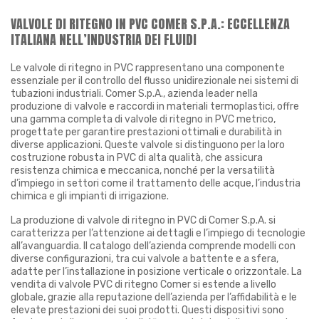
VALVOLE DI RITEGNO IN PVC COMER S.P.A.: ECCELLENZA
ITALIANA NELL’INDUSTRIA DEI FLUIDI
Le valvole di ritegno in PVC rappresentano una componente
essenziale per il controllo del flusso unidirezionale nei sistemi di
tubazioni industriali. Comer S.p.A., azienda leader nella
produzione di valvole e raccordi in materiali termoplastici, offre
una gamma completa di valvole di ritegno in PVC metrico,
progettate per garantire prestazioni ottimali e durabilità in
diverse applicazioni. Queste valvole si distinguono per la loro
costruzione robusta in PVC di alta qualità, che assicura
resistenza chimica e meccanica, nonché per la versatilità
d’impiego in settori come il trattamento delle acque, l’industria
chimica e gli impianti di irrigazione.
La produzione di valvole di ritegno in PVC di Comer S.p.A. si
caratterizza per l’attenzione ai dettagli e l’impiego di tecnologie
all’avanguardia. Il catalogo dell’azienda comprende modelli con
diverse configurazioni, tra cui valvole a battente e a sfera,
adatte per l’installazione in posizione verticale o orizzontale. La
vendita di valvole PVC di ritegno Comer si estende a livello
globale, grazie alla reputazione dell’azienda per l’affidabilità e le
elevate prestazioni dei suoi prodotti. Questi dispositivi sono