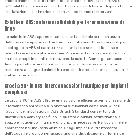
ambito chimico e nel trattamento delle acque, dove la sicurezza e
l’affidabilità sono parametri critici. La presenza di fori predisposti facilita
l’installazione e la rimozione, ottimizzando i tempi di intervento.
Calotte in ABS: soluzioni affidabili per la terminazione di
linee
Le calotte in ABS rappresentano la scelta ottimale per la chiusura
definitiva o temporanea di estremità di tubazioni. Questi raccordi per
incollaggio in ABS si caratterizzano per la loro semplicità d’uso e
l’elevata resistenza alla pressione. Ampiamente utilizzate nel settore
nautico e negli impianti di irrigazione, le calotte Comer garantiscono una
tenuta perfetta e una facile rimozione quando necessario. La loro
resistenza agli agenti chimici le rende inoltre adatte per applicazioni in
ambienti corrosivi.
Croci a 90° in ABS: interconnessioni multiple per impianti
complessi
Le croci a 90° in ABS offrono una soluzione efficiente per la creazione di
interconnessioni multiple in sistemi di tubazioni complessi. Questi
raccordi per incollaggio in ABS British Standard consentono di
distribuire o convergere flussi in quattro direzioni, ottimizzando lo
spazio e riducendo il numero di giunzioni necessarie. Particolarmente
apprezzate nell’industria chimica e negli impianti di trattamento
dell’acqua, le croci Comer assicurano una distribuzione uniforme del