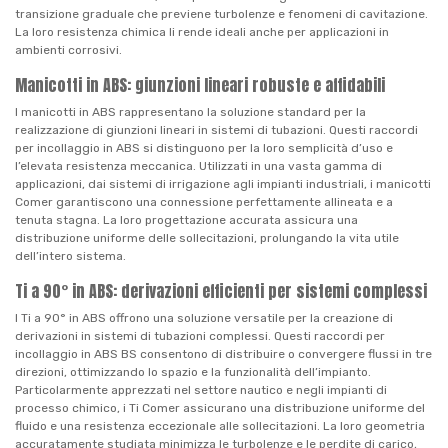
transizione graduale che previene turbolenze e fenomeni di cavitazione.
La loro resistenza chimica li rende ideali anche per applicazioni in
ambienti corrosivi.
Manicotti in ABS: giunzioni lineari robuste e affidabili
I manicotti in ABS rappresentano la soluzione standard per la
realizzazione di giunzioni lineari in sistemi di tubazioni. Questi raccordi
per incollaggio in ABS si distinguono per la loro semplicità d’uso e
l’elevata resistenza meccanica. Utilizzati in una vasta gamma di
applicazioni, dai sistemi di irrigazione agli impianti industriali, i manicotti
Comer garantiscono una connessione perfettamente allineata e a
tenuta stagna. La loro progettazione accurata assicura una
distribuzione uniforme delle sollecitazioni, prolungando la vita utile
dell’intero sistema.
Ti a 90° in ABS: derivazioni efficienti per sistemi complessi
I Ti a 90° in ABS offrono una soluzione versatile per la creazione di
derivazioni in sistemi di tubazioni complessi. Questi raccordi per
incollaggio in ABS BS consentono di distribuire o convergere flussi in tre
direzioni, ottimizzando lo spazio e la funzionalità dell’impianto.
Particolarmente apprezzati nel settore nautico e negli impianti di
processo chimico, i Ti Comer assicurano una distribuzione uniforme del
fluido e una resistenza eccezionale alle sollecitazioni. La loro geometria
accuratamente studiata minimizza le turbolenze e le perdite di carico,