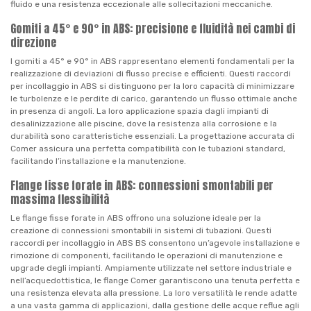
fluido e una resistenza eccezionale alle sollecitazioni meccaniche.
Gomiti a 45° e 90° in ABS: precisione e fluidità nei cambi di
direzione
I gomiti a 45° e 90° in ABS rappresentano elementi fondamentali per la
realizzazione di deviazioni di flusso precise e efficienti. Questi raccordi
per incollaggio in ABS si distinguono per la loro capacità di minimizzare
le turbolenze e le perdite di carico, garantendo un flusso ottimale anche
in presenza di angoli. La loro applicazione spazia dagli impianti di
desalinizzazione alle piscine, dove la resistenza alla corrosione e la
durabilità sono caratteristiche essenziali. La progettazione accurata di
Comer assicura una perfetta compatibilità con le tubazioni standard,
facilitando l’installazione e la manutenzione.
Flange fisse forate in ABS: connessioni smontabili per
massima flessibilità
Le flange fisse forate in ABS offrono una soluzione ideale per la
creazione di connessioni smontabili in sistemi di tubazioni. Questi
raccordi per incollaggio in ABS BS consentono un’agevole installazione e
rimozione di componenti, facilitando le operazioni di manutenzione e
upgrade degli impianti. Ampiamente utilizzate nel settore industriale e
nell’acquedottistica, le flange Comer garantiscono una tenuta perfetta e
una resistenza elevata alla pressione. La loro versatilità le rende adatte
a una vasta gamma di applicazioni, dalla gestione delle acque reflue agli