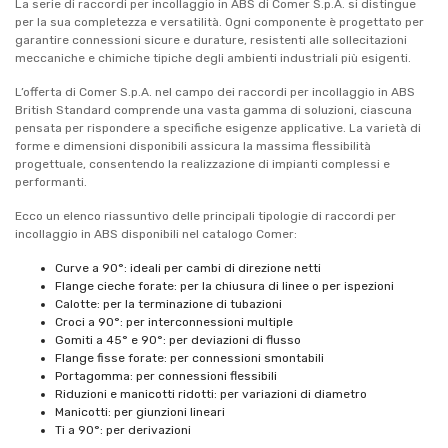
La serie di raccordi per incollaggio in ABS di Comer S.p.A. si distingue
per la sua completezza e versatilità. Ogni componente è progettato per
garantire connessioni sicure e durature, resistenti alle sollecitazioni
meccaniche e chimiche tipiche degli ambienti industriali più esigenti.
L’offerta di Comer S.p.A. nel campo dei raccordi per incollaggio in ABS
British Standard comprende una vasta gamma di soluzioni, ciascuna
pensata per rispondere a specifiche esigenze applicative. La varietà di
forme e dimensioni disponibili assicura la massima flessibilità
progettuale, consentendo la realizzazione di impianti complessi e
performanti.
Ecco un elenco riassuntivo delle principali tipologie di raccordi per
incollaggio in ABS disponibili nel catalogo Comer:
Curve a 90°: ideali per cambi di direzione netti
Flange cieche forate: per la chiusura di linee o per ispezioni
Calotte: per la terminazione di tubazioni
Croci a 90°: per interconnessioni multiple
Gomiti a 45° e 90°: per deviazioni di flusso
Flange fisse forate: per connessioni smontabili
Portagomma: per connessioni flessibili
Riduzioni e manicotti ridotti: per variazioni di diametro
Manicotti: per giunzioni lineari
Ti a 90°: per derivazioni