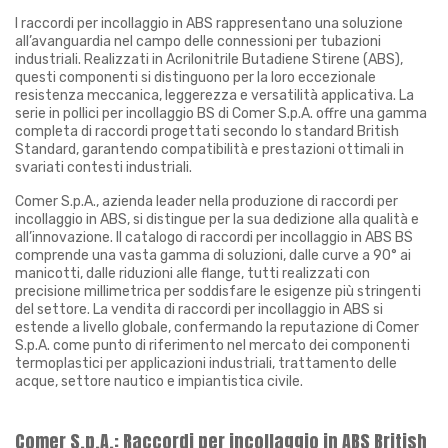
I raccordi per incollaggio in ABS rappresentano una soluzione
all’avanguardia nel campo delle connessioni per tubazioni
industriali. Realizzati in Acrilonitrile Butadiene Stirene (ABS),
questi componenti si distinguono per la loro eccezionale
resistenza meccanica, leggerezza e versatilità applicativa. La
serie in pollici per incollaggio BS di Comer S.p.A. offre una gamma
completa di raccordi progettati secondo lo standard British
Standard, garantendo compatibilità e prestazioni ottimali in
svariati contesti industriali.
Comer S.p.A., azienda leader nella produzione di raccordi per
incollaggio in ABS, si distingue per la sua dedizione alla qualità e
all’innovazione. Il catalogo di raccordi per incollaggio in ABS BS
comprende una vasta gamma di soluzioni, dalle curve a 90° ai
manicotti, dalle riduzioni alle flange, tutti realizzati con
precisione millimetrica per soddisfare le esigenze più stringenti
del settore. La vendita di raccordi per incollaggio in ABS si
estende a livello globale, confermando la reputazione di Comer
S.p.A. come punto di riferimento nel mercato dei componenti
termoplastici per applicazioni industriali, trattamento delle
acque, settore nautico e impiantistica civile.
Comer S.p.A.: Raccordi per incollaggio in ABS British