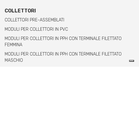
COLLETTORI
COLLETTORI PRE-ASSEMBLATI
MODULI PER COLLETTORI IN PVC
MODULI PER COLLETTORI IN PPH CON TERMINALE FILETTATO
FEMMINA
MODULI PER COLLETTORI IN PPH CON TERMINALE FILETTATO
MASCHIO
Comer spa è un'azienda italiana specializzata
nella produzione di raccordi e valvole in PVC,
C-PVC, ABS, PE e PPH.