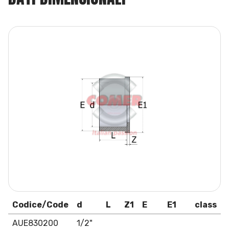
Codice/Code
d
L
Z1
E
E1
class
AUE830200
1/2"