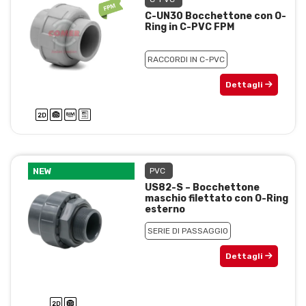
C-UN30 Bocchettone con O-
Ring in C-PVC FPM
RACCORDI IN C-PVC
Dettagli
NEW
PVC
US82-S – Bocchettone
maschio filettato con O-Ring
esterno
SERIE DI PASSAGGIO
Dettagli