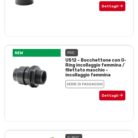
Dettagli
NEW
PVC
US12 – Bocchettone con O-
Ring incollaggio femmina /
filettato maschio –
incollaggio femmina
SERIE DI PASSAGGIO
Dettagli
C-PVC