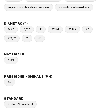
Impianti di desalinizzazione
Industria alimentare
DIAMETRO (")
1/2"
3/4"
1"
1"1/4
1"1/2
2"
2"1/2
3"
4"
MATERIALE
ABS
PRESSIONE NOMINALE (PN)
16
STANDARD
British Standard