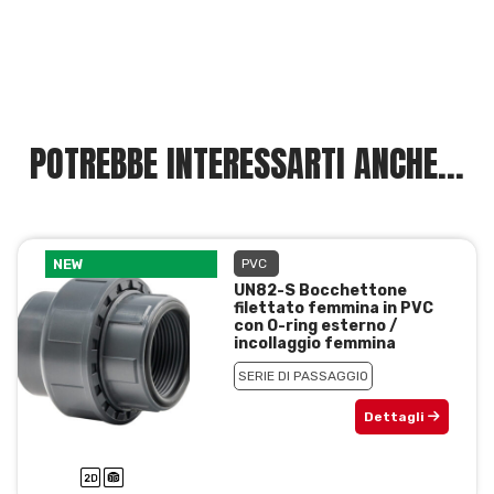
POTREBBE INTERESSARTI ANCHE...
NEW
PVC
UN82-S Bocchettone
filettato femmina in PVC
con O-ring esterno /
incollaggio femmina
SERIE DI PASSAGGIO
Dettagli