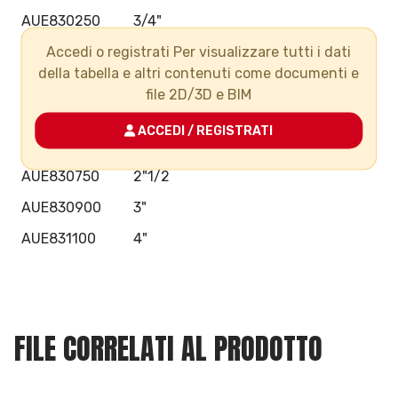
AUE830250
3/4"
Accedi o registrati Per visualizzare tutti i dati
AUE830320
1"
della tabella e altri contenuti come documenti e
AUE830400
1"1/4
file 2D/3D e BIM
AUE830500
1"1/2
ACCEDI / REGISTRATI
AUE830630
2"
AUE830750
2"1/2
AUE830900
3"
AUE831100
4"
FILE CORRELATI AL PRODOTTO