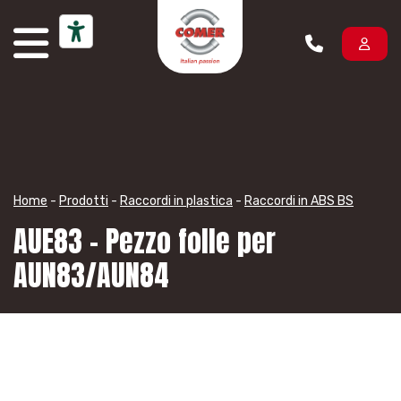
Vai al contenuto
Home
-
Prodotti
-
Raccordi in plastica
-
Raccordi in ABS BS
AUE83 – Pezzo folle per
AUN83/AUN84