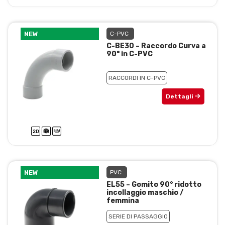
NEW
C-PVC
C-BE30 – Raccordo Curva a
90° in C-PVC
RACCORDI IN C-PVC
Dettagli
NEW
PVC
EL55 – Gomito 90° ridotto
incollaggio maschio /
femmina
SERIE DI PASSAGGIO