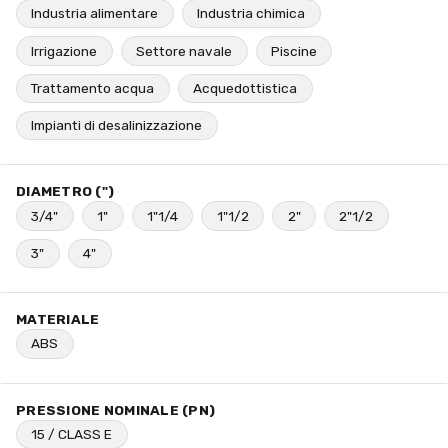
Industria alimentare
Industria chimica
Irrigazione
Settore navale
Piscine
Trattamento acqua
Acquedottistica
Impianti di desalinizzazione
DIAMETRO (")
3/4"
1"
1"1/4
1"1/2
2"
2"1/2
3"
4"
MATERIALE
ABS
PRESSIONE NOMINALE (PN)
15 / CLASS E