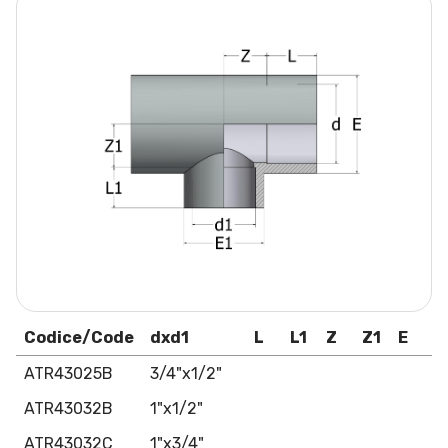
Codice/Code
dxd1
L
L1
Z
Z1
E
ATR43025B
3/4"x1/2"
ATR43032B
1"x1/2"
ATR43032C
1"x3/4"