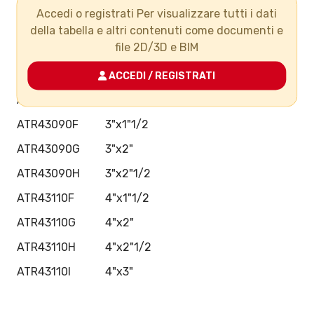
ATR43075D
2"1/2x1"
Accedi o registrati Per visualizzare tutti i dati
ATR43075E
2"1/2x1"1/4
della tabella e altri contenuti come documenti e
file 2D/3D e BIM
ATR43075F
2"1/2x1"1/2
ATR43075G
2"1/2x2"
ACCEDI / REGISTRATI
ATR43090E
3"x1"1/4
ATR43090F
3"x1"1/2
ATR43090G
3"x2"
ATR43090H
3"x2"1/2
ATR43110F
4"x1"1/2
ATR43110G
4"x2"
ATR43110H
4"x2"1/2
ATR43110I
4"x3"