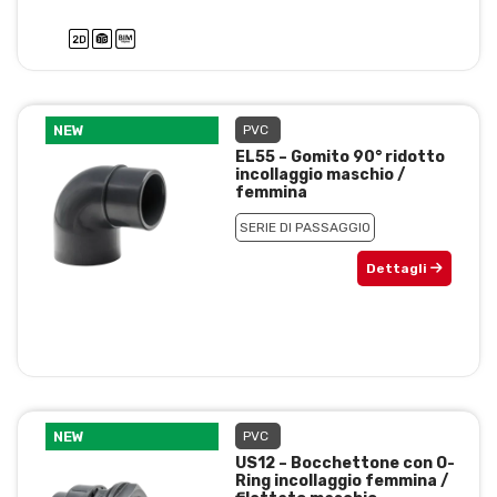
NEW
PVC
EL55 – Gomito 90° ridotto
incollaggio maschio /
femmina
SERIE DI PASSAGGIO
Dettagli
NEW
PVC
US12 – Bocchettone con O-
Ring incollaggio femmina /