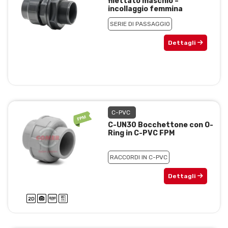
filettato maschio –
incollaggio femmina
SERIE DI PASSAGGIO
Dettagli
C-PVC
C-UN30 Bocchettone con O-
Ring in C-PVC FPM
RACCORDI IN C-PVC
Dettagli