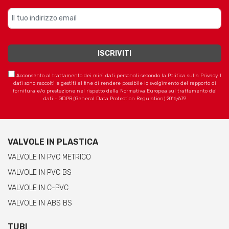
Acconsento al trattamento dei miei dati personali secondo la Politica sulla Privacy. I
dati sono raccolti e gestiti al fine di rendere possibile lo svolgimento del rapporto di
fornitura e/o prestazione nel rispetto della Normativa Europea sul trattamento dei
dati - GDPR (General Data Protection Regulation) 2016/679
VALVOLE IN PLASTICA
VALVOLE IN PVC METRICO
VALVOLE IN PVC BS
VALVOLE IN C-PVC
VALVOLE IN ABS BS
TUBI