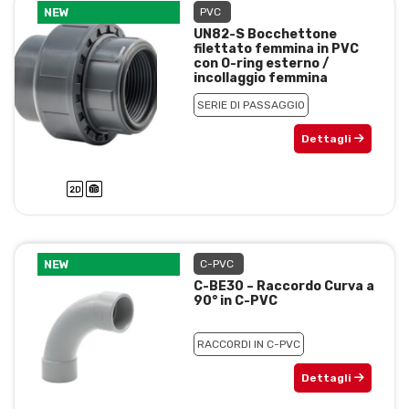
NEW
PVC
UN82-S Bocchettone
filettato femmina in PVC
con O-ring esterno /
incollaggio femmina
SERIE DI PASSAGGIO
Dettagli
NEW
C-PVC
C-BE30 – Raccordo Curva a
90° in C-PVC
RACCORDI IN C-PVC
Dettagli