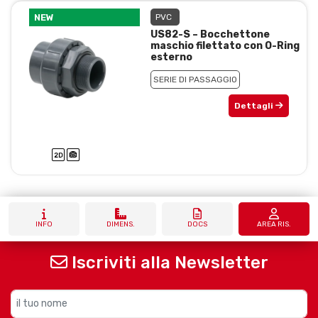
NEW
PVC
US82-S – Bocchettone
maschio filettato con O-Ring
esterno
SERIE DI PASSAGGIO
Dettagli
INFO
DIMENS.
DOCS
AREA RIS.
Iscriviti alla Newsletter