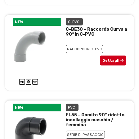
NEW
C-PVC
C-BE30 – Raccordo Curva a
90° in C-PVC
RACCORDI IN C-PVC
Dettagli
NEW
PVC
EL55 – Gomito 90° ridotto
incollaggio maschio /
femmina
SERIE DI PASSAGGIO