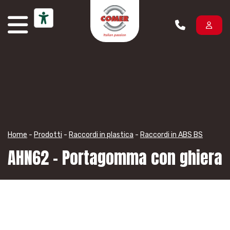
Vai al contenuto
Home
-
Prodotti
-
Raccordi in plastica
-
Raccordi in ABS BS
AHN62 – Portagomma con ghiera