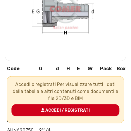
Code
G
d
H
E
Gr
Pack
Box
AHN620250
3/4"
Accedi o registrati Per visualizzare tutti i dati
AHN620320
1"
della tabella e altri contenuti come documenti e
file 2D/3D e BIM
AHN620400
1"1/4
AHN620500
1"1/2
ACCEDI / REGISTRATI
AHN620630
2"
AHN620750
2"1/4