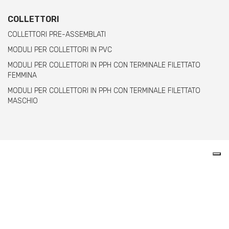
COLLETTORI
COLLETTORI PRE-ASSEMBLATI
MODULI PER COLLETTORI IN PVC
MODULI PER COLLETTORI IN PPH CON TERMINALE FILETTATO
FEMMINA
MODULI PER COLLETTORI IN PPH CON TERMINALE FILETTATO
MASCHIO
Comer spa è un’azienda italiana specializzata
nella produzione di raccordi e valvole in PVC,
C-PVC, ABS, PE e PPH.