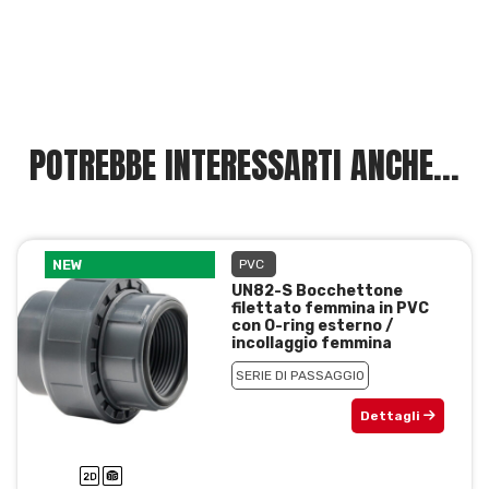
POTREBBE INTERESSARTI ANCHE...
NEW
PVC
UN82-S Bocchettone
filettato femmina in PVC
con O-ring esterno /
incollaggio femmina
SERIE DI PASSAGGIO
Dettagli