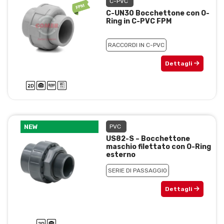
C-PVC
C-UN30 Bocchettone con O-
Ring in C-PVC FPM
RACCORDI IN C-PVC
Dettagli
NEW
PVC
US82-S – Bocchettone
maschio filettato con O-Ring
esterno
SERIE DI PASSAGGIO
Dettagli