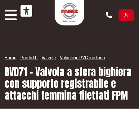
Vai al contenuto
Home
-
Prodotti
-
Valvole
-
Valvole in PVC metrico
BVD71 – Valvola a sfera bighiera
con supporto registrabile e
attacchi femmina filettati FPM