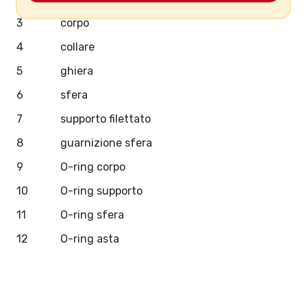
3
corpo
4
collare
5
ghiera
6
sfera
7
supporto filettato
8
guarnizione sfera
9
O-ring corpo
10
O-ring supporto
11
O-ring sfera
12
O-ring asta