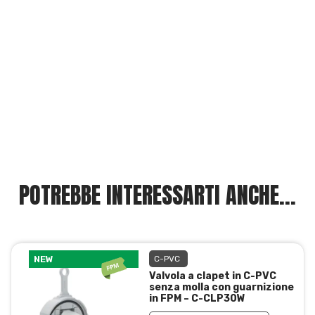
POTREBBE INTERESSARTI ANCHE...
NEW
C-PVC
Valvola a clapet in C-PVC
senza molla con guarnizione
in FPM – C-CLP30W