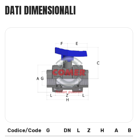
DATI DIMENSIONALI
Codice/Code
G
DN
L
Z
H
A
B