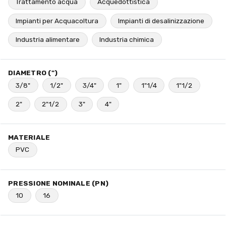
Trattamento acqua
Acquedottistica
Impianti per Acquacoltura
Impianti di desalinizzazione
Industria alimentare
Industria chimica
DIAMETRO (")
3/8"
1/2"
3/4"
1"
1"1/4
1"1/2
2"
2"1/2
3"
4"
MATERIALE
PVC
PRESSIONE NOMINALE (PN)
10
16