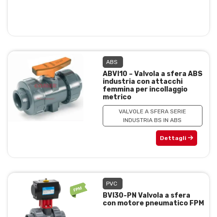
ABS
ABVI10 – Valvola a sfera ABS
industria con attacchi
femmina per incollaggio
metrico
VALVOLE A SFERA SERIE
INDUSTRIA BS IN ABS
Dettagli
PVC
BVI30-PN Valvola a sfera
con motore pneumatico FPM