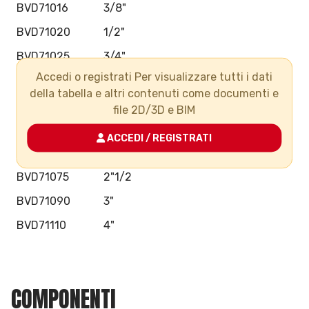
BVD71016
3/8"
BVD71020
1/2"
BVD71025
3/4"
Accedi o registrati Per visualizzare tutti i dati
BVD71032
1"
della tabella e altri contenuti come documenti e
BVD71040
1"1/4
file 2D/3D e BIM
BVD71050
1"1/2
ACCEDI / REGISTRATI
BVD71063
2"
BVD71075
2"1/2
BVD71090
3"
BVD71110
4"
COMPONENTI