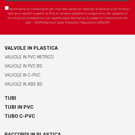
Acconsento al trattamento dei miei dati personali secondo la Politica sulla Privacy. I
dati sono raccolti e gestiti al fine di rendere possibile lo svolgimento del rapporto di
fornitura e/o prestazione nel rispetto della Normativa Europea sul trattamento dei
dati - GDPR (General Data Protection Regulation) 2016/679
VALVOLE IN PLASTICA
VALVOLE IN PVC METRICO
VALVOLE IN PVC BS
VALVOLE IN C-PVC
VALVOLE IN ABS BS
TUBI
TUBI IN PVC
TUBO C-PVC
RACCORDI IN PLASTICA