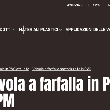
Azienda
Qualità
Chi siamo
La storia
ODOTTI
MATERIALI PLASTICI
APPLICAZIONI DELLE 
ole in PVC attuate
-
Valvola a farfalla motorizzata in PVC
vola a farfalla i
PM