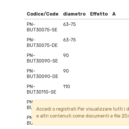
Codice/Code
diametro
Effetto
A
PN-
63-75
BUT30075-SE
PN-
63-75
BUT30075-DE
PN-
90
BUT30090-SE
PN-
90
BUT30090-DE
PN-
110
BUT30110-SE
PN-
110
BUT30110-DE
Accedi o registrati Per visualizzare tutti i d
e altri contenuti come documenti e file 2D
PN-
125
BUT30125-SE