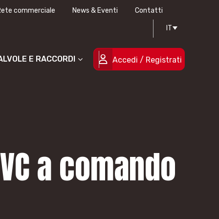
Rete commerciale
News & Eventi
Contatti
IT
Progettazione stampi
Certificazioni di qualità
Le persone
Progetti cofinanziati
VALVOLE E RACCORDI
Accedi / Registrati
n PVC a comando