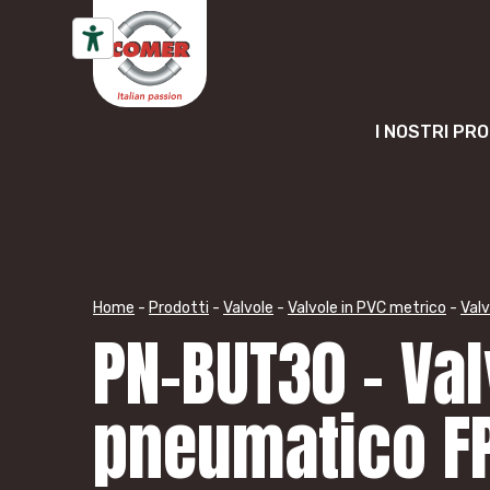
Vai al contenuto
I NOSTRI PR
Home
-
Prodotti
-
Valvole
-
Valvole in PVC metrico
-
Valv
PN-BUT30 – Val
pneumatico F