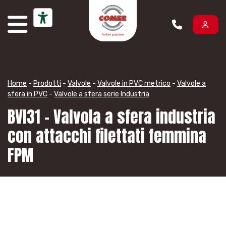
Vai al contenuto
Home
-
Prodotti
-
Valvole
-
Valvole in PVC metrico
-
Valvole a
sfera in PVC
-
Valvole a sfera serie Industria
BVI31 – Valvola a sfera industria
con attacchi filettati femmina
FPM