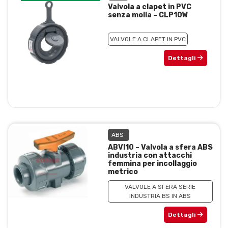
Valvola a clapet in PVC
senza molla – CLP10W
VALVOLE A CLAPET IN PVC
Dettagli
ABS
ABVI10 – Valvola a sfera ABS
industria con attacchi
femmina per incollaggio
metrico
VALVOLE A SFERA SERIE
INDUSTRIA BS IN ABS
Dettagli