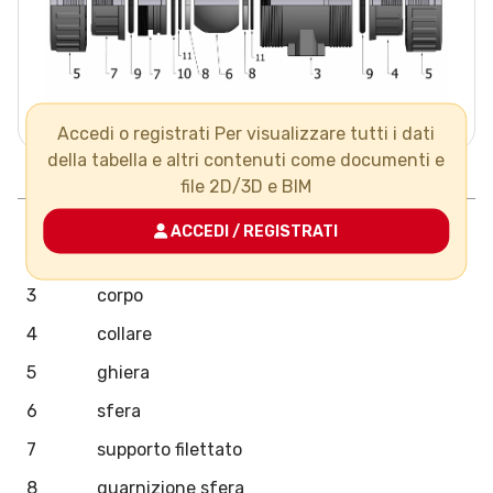
Accedi o registrati Per visualizzare tutti i dati
della tabella e altri contenuti come documenti e
Pos.
Componenti
N°
Materiale
file 2D/3D e BIM
1
maniglia
ACCEDI / REGISTRATI
2
asta
3
corpo
4
collare
5
ghiera
6
sfera
7
supporto filettato
8
guarnizione sfera