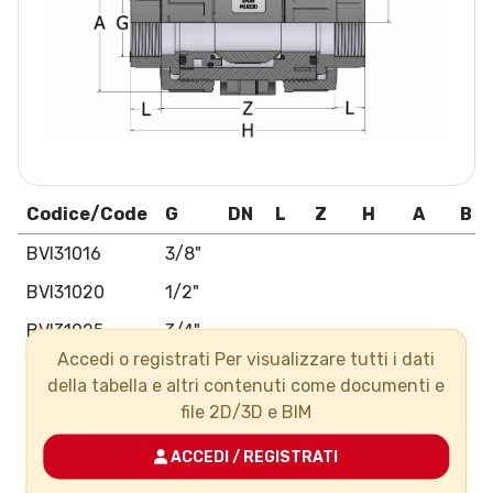
Codice/Code
G
DN
L
Z
H
A
B
BVI31016
3/8"
BVI31020
1/2"
BVI31025
3/4"
Accedi o registrati Per visualizzare tutti i dati
BVI31032
1"
della tabella e altri contenuti come documenti e
BVI31040
1"1/4
file 2D/3D e BIM
BVI31050
1"1/2
ACCEDI / REGISTRATI
BVI31063
2"