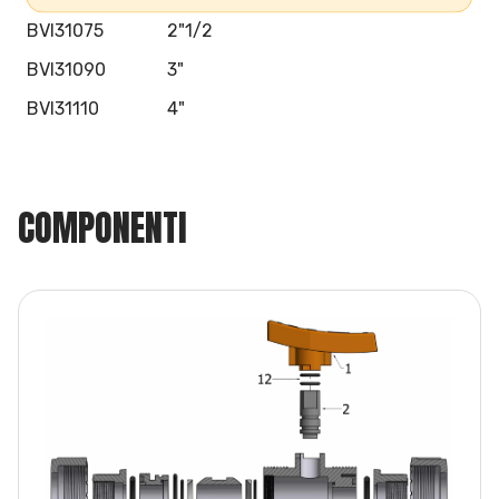
BVI31075
2"1/2
BVI31090
3"
BVI31110
4"
COMPONENTI