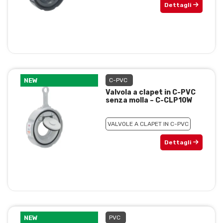
Dettagli
NEW
C-PVC
Valvola a clapet in C-PVC
senza molla – C-CLP10W
VALVOLE A CLAPET IN C-PVC
Dettagli
NEW
PVC