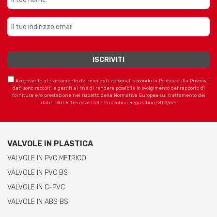
Acconsento al trattamento dei miei dati personali secondo la Politica sulla Privacy. I
dati sono raccolti e gestiti al fine di rendere possibile lo svolgimento del rapporto di
fornitura e/o prestazione nel rispetto della Normativa Europea sul trattamento dei
dati - GDPR (General Data Protection Regulation) 2016/679
VALVOLE IN PLASTICA
VALVOLE IN PVC METRICO
VALVOLE IN PVC BS
VALVOLE IN C-PVC
VALVOLE IN ABS BS