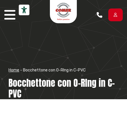
Vai al contenuto
Home
-
Bocchettone con O-RIng in C-PVC
Bocchettone con O-RIng in C-
PVC