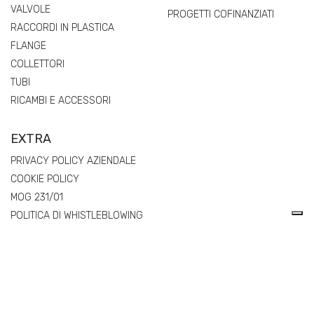
VALVOLE
PROGETTI COFINANZIATI
RACCORDI IN PLASTICA
FLANGE
COLLETTORI
TUBI
RICAMBI E ACCESSORI
EXTRA
PRIVACY POLICY AZIENDALE
COOKIE POLICY
MOG 231/01
POLITICA DI WHISTLEBLOWING
REGOLAMENTO (UE) 2025/40 SUGLI IMBALLAGGI E RIFIUTI DI
IMBALLAGGIO (PPWR) – DICHIARAZIONI DI CONFORMITÀ