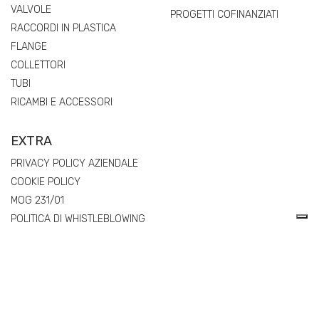
VALVOLE
PROGETTI COFINANZIATI
RACCORDI IN PLASTICA
FLANGE
COLLETTORI
TUBI
RICAMBI E ACCESSORI
EXTRA
PRIVACY POLICY AZIENDALE
COOKIE POLICY
MOG 231/01
POLITICA DI WHISTLEBLOWING
REGOLAMENTO (UE) 2025/40 SUGLI IMBALLAGGI E RIFIUTI DI
IMBALLAGGIO (PPWR) – DICHIARAZIONI DI CONFORMITÀ