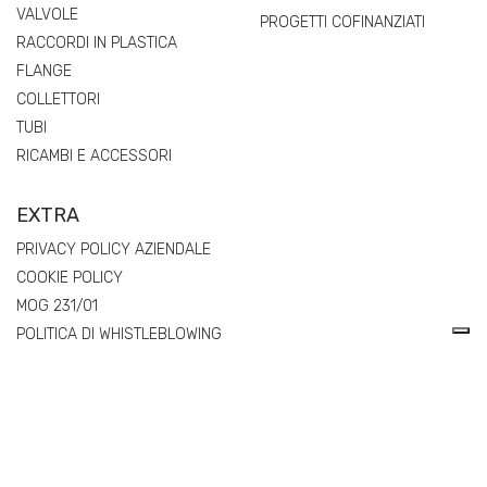
VALVOLE
PROGETTI COFINANZIATI
RACCORDI IN PLASTICA
FLANGE
COLLETTORI
TUBI
RICAMBI E ACCESSORI
EXTRA
PRIVACY POLICY AZIENDALE
COOKIE POLICY
MOG 231/01
POLITICA DI WHISTLEBLOWING
REGOLAMENTO (UE) 2025/40 SUGLI IMBALLAGGI E RIFIUTI DI
IMBALLAGGIO (PPWR) – DICHIARAZIONI DI CONFORMITÀ