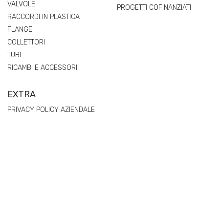
VALVOLE
PROGETTI COFINANZIATI
RACCORDI IN PLASTICA
FLANGE
COLLETTORI
TUBI
RICAMBI E ACCESSORI
EXTRA
PRIVACY POLICY AZIENDALE
COOKIE POLICY
MOG 231/01
POLITICA DI WHISTLEBLOWING
REGOLAMENTO (UE) 2025/40 SUGLI IMBALLAGGI E RIFIUTI DI
IMBALLAGGIO (PPWR) – DICHIARAZIONI DI CONFORMITÀ