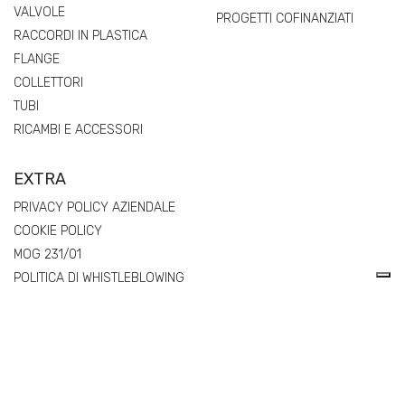
VALVOLE
PROGETTI COFINANZIATI
RACCORDI IN PLASTICA
FLANGE
COLLETTORI
TUBI
RICAMBI E ACCESSORI
EXTRA
PRIVACY POLICY AZIENDALE
COOKIE POLICY
MOG 231/01
POLITICA DI WHISTLEBLOWING
REGOLAMENTO (UE) 2025/40 SUGLI IMBALLAGGI E RIFIUTI DI
IMBALLAGGIO (PPWR) – DICHIARAZIONI DI CONFORMITÀ