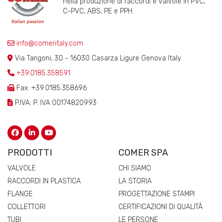
nella produzione di raccordi e valvole in PVC,
C-PVC, ABS, PE e PPH.
info@comeritaly.com
Via Tangoni, 30 - 16030 Casarza Ligure Genova Italy
+39.0185.358591
Fax: +39.0185.358696
P.IVA: P. IVA 00174820993
PRODOTTI
COMER SPA
VALVOLE
CHI SIAMO
RACCORDI IN PLASTICA
LA STORIA
FLANGE
PROGETTAZIONE STAMPI
COLLETTORI
CERTIFICAZIONI DI QUALITÀ
TUBI
LE PERSONE