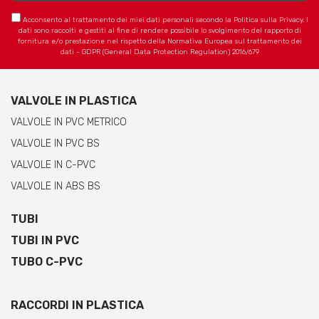
Acconsento al trattamento dei miei dati personali secondo la Politica sulla Privacy. I
dati sono raccolti e gestiti al fine di rendere possibile lo svolgimento del rapporto di
fornitura e/o prestazione nel rispetto della Normativa Europea sul trattamento dei
dati - GDPR (General Data Protection Regulation) 2016/679
VALVOLE IN PLASTICA
VALVOLE IN PVC METRICO
VALVOLE IN PVC BS
VALVOLE IN C-PVC
VALVOLE IN ABS BS
TUBI
TUBI IN PVC
TUBO C-PVC
RACCORDI IN PLASTICA