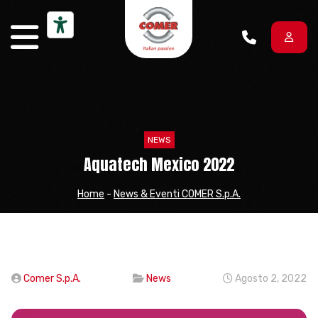
Vai al contenuto
NEWS
Aquatech Mexico 2022
Home
-
News & Eventi COMER S.p.A.
Comer S.p.A.
News
Agosto 2, 2022