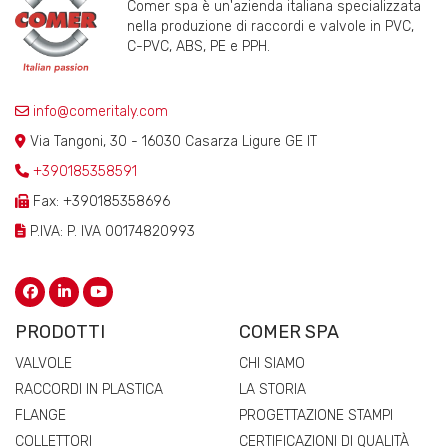
Comer spa è un'azienda italiana specializzata
nella produzione di raccordi e valvole in PVC,
C-PVC, ABS, PE e PPH.
info@comeritaly.com
Via Tangoni, 30 - 16030 Casarza Ligure GE IT
+390185358591
Fax: +390185358696
P.IVA: P. IVA 00174820993
PRODOTTI
COMER SPA
VALVOLE
CHI SIAMO
RACCORDI IN PLASTICA
LA STORIA
FLANGE
PROGETTAZIONE STAMPI
COLLETTORI
CERTIFICAZIONI DI QUALITÀ