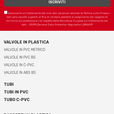
Acconsento al trattamento dei miei dati personali secondo la Politica sulla Privacy. I
dati sono raccolti e gestiti al fine di rendere possibile lo svolgimento del rapporto di
fornitura e/o prestazione nel rispetto della Normativa Europea sul trattamento dei
dati - GDPR (General Data Protection Regulation) 2016/679
VALVOLE IN PLASTICA
VALVOLE IN PVC METRICO
VALVOLE IN PVC BS
VALVOLE IN C-PVC
VALVOLE IN ABS BS
TUBI
TUBI IN PVC
TUBO C-PVC