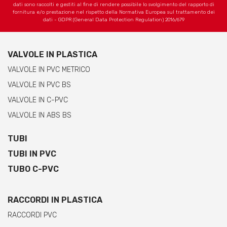
dati sono raccolti e gestiti al fine di rendere possibile lo svolgimento del rapporto di
fornitura e/o prestazione nel rispetto della Normativa Europea sul trattamento dei
dati - GDPR (General Data Protection Regulation) 2016/679
VALVOLE IN PLASTICA
VALVOLE IN PVC METRICO
VALVOLE IN PVC BS
VALVOLE IN C-PVC
VALVOLE IN ABS BS
TUBI
TUBI IN PVC
TUBO C-PVC
RACCORDI IN PLASTICA
RACCORDI PVC