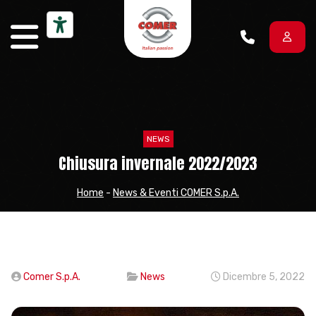
Vai al contenuto
NEWS
Chiusura invernale 2022/2023
Home
-
News & Eventi COMER S.p.A.
Comer S.p.A.
News
Dicembre 5, 2022