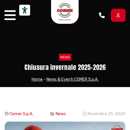
Vai al contenuto
NEWS
Chiusura invernale 2025-2026
Home
-
News & Eventi COMER S.p.A.
Comer S.p.A.
News
Novembre 25, 2025