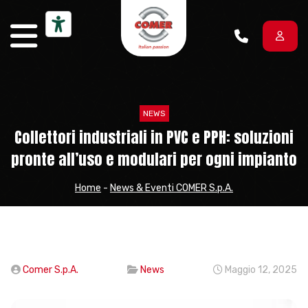
Vai al contenuto
NEWS
Collettori industriali in PVC e PPH: soluzioni
pronte all’uso e modulari per ogni impianto
Home
-
News & Eventi COMER S.p.A.
Comer S.p.A.
News
Maggio 12, 2025