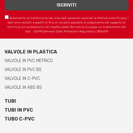
Acconsento al trattamento dei miei dati personali secondo la Politica sulla Privacy. I
dati sono raccolti e gestiti al fine di rendere possibile lo svolgimento del rapporto di
fornitura e/o prestazione nel rispetto della Normativa Europea sul trattamento dei
dati - GDPR (General Data Protection Regulation) 2016/679
VALVOLE IN PLASTICA
VALVOLE IN PVC METRICO
VALVOLE IN PVC BS
VALVOLE IN C-PVC
VALVOLE IN ABS BS
TUBI
TUBI IN PVC
TUBO C-PVC