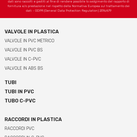
dati sono raccolti e gestiti al fine di rendere possibile lo svolgimento del rapporto di
fornitura e/o prestazione nel rispetto della Normativa Europea sul trattamento dei
dati - GDPR (General Data Protection Regulation) 2016/679
VALVOLE IN PLASTICA
VALVOLE IN PVC METRICO
VALVOLE IN PVC BS
VALVOLE IN C-PVC
VALVOLE IN ABS BS
TUBI
TUBI IN PVC
TUBO C-PVC
RACCORDI IN PLASTICA
RACCORDI PVC