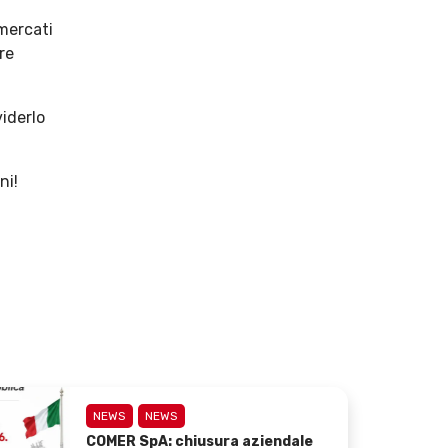
mercati
re
viderlo
ni!
NEWS
NEWS
COMER SpA: chiusura aziendale