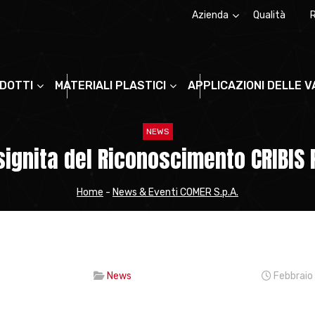
Azienda
Qualità
Chi siamo
La storia
ODOTTI
MATERIALI PLASTICI
APPLICAZIONI DELLE 
NEWS
signita del Riconoscimento CRIBI
Home
-
News & Eventi COMER S.p.A.
News
Febbraio 