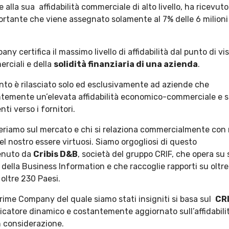
e alla sua affidabilità commerciale di alto livello, ha ricevut
rtante che viene assegnato solamente al 7% delle 6 milioni
ny certifica il massimo livello di affidabilità dal punto di vi
erciali e della
solidità finanziaria di una azienda
.
to è rilasciato solo ed esclusivamente ad aziende che
emente un’elevata affidabilità economico-commerciale e 
ti verso i fornitori.
periamo sul mercato e chi si relaziona commercialmente con 
 nostro essere virtuosi. Siamo orgogliosi di questo
enuto da
Cribis D&B
, società del gruppo CRIF, che opera su 
della Business Information e che raccoglie rapporti su oltr
 oltre 230 Paesi.
s Prime Company del quale siamo stati insigniti si basa sul
CR
dicatore dinamico e costantemente aggiornato sull’affidabili
n considerazione.