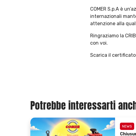
COMER S.p.A è un’az
internazionali manten
attenzione alla qual
Ringraziamo la CRIBI
con voi.
Scarica il certificat
Potrebbe interessarti anch
NEWS
Chiusu