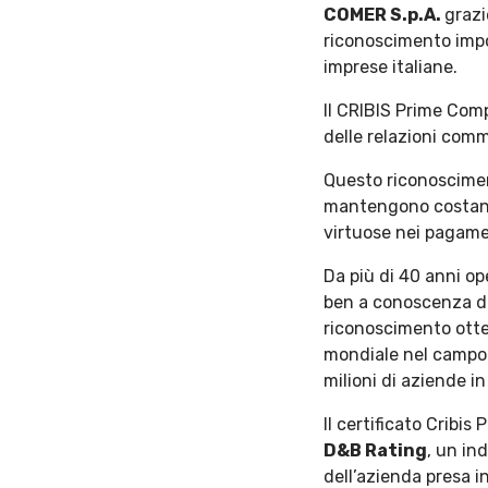
COMER S.p.A.
grazi
riconoscimento impo
imprese italiane.
Il CRIBIS Prime Compa
delle relazioni comm
Questo riconoscimen
mantengono costant
virtuose nei pagamen
Da più di 40 anni o
ben a conoscenza del
riconoscimento ott
mondiale nel campo 
milioni di aziende in
lI certificato Cribi
D&B Rating
, un in
dell’azienda presa i