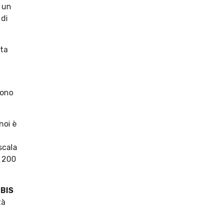
o un
 di
sta
sono
noi è
scala
e 200
IBIS
tà