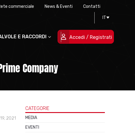
Rete commerciale
News & Eventi
Contatti
Progettazione stampi
Certificazioni di qualità
IT
Le persone
Progetti cofinanziati
VALVOLE E RACCORDI
Accedi / Registrati
S Prime Company
CATEGORIE
MEDIA
19, 2021
EVENTI