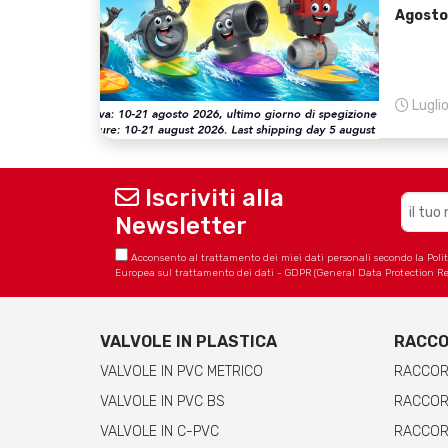
Agosto
Lugli
Iscriviti alla
Newsletter
Acconsento al trattamento dei miei dati personali secondo la Politica
Europea sul trattamento dei dati - GDPR (General Data Protection Re
VALVOLE IN PLASTICA
RACCO
VALVOLE IN PVC METRICO
RACCOR
VALVOLE IN PVC BS
RACCORD
VALVOLE IN C-PVC
RACCORD