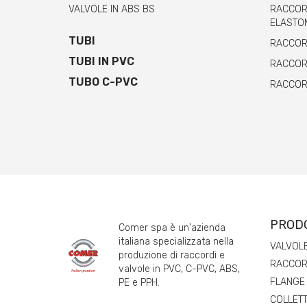
VALVOLE IN ABS BS
RACCORD
ELASTO
TUBI
RACCORD
TUBI IN PVC
RACCORD
TUBO C-PVC
RACCORD
PROD
Comer spa è un'azienda
italiana specializzata nella
VALVOL
produzione di raccordi e
RACCORD
valvole in PVC, C-PVC, ABS,
FLANGE
PE e PPH.
COLLETT