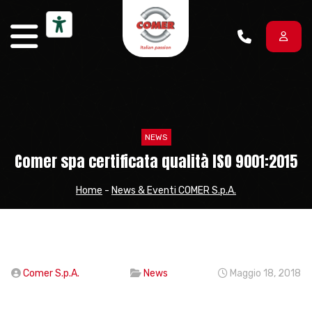
Vai al contenuto
NEWS
Comer spa certificata qualità ISO 9001:2015
Home
-
News & Eventi COMER S.p.A.
Comer S.p.A.
News
Maggio 18, 2018