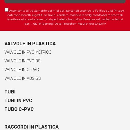
Acconsento al trattamento dei miei dati personali secondo la Politica sulla Privacy. I
dati sono raccolti e gestiti al fine di rendere possibile lo svolgimento del rapporto di
fornitura e/o prestazione nel rispetto della Normativa Europea sul trattamento dei
dati - GDPR (General Data Protection Regulation) 2016/679
VALVOLE IN PLASTICA
VALVOLE IN PVC METRICO
VALVOLE IN PVC BS
VALVOLE IN C-PVC
VALVOLE IN ABS BS
TUBI
TUBI IN PVC
TUBO C-PVC
RACCORDI IN PLASTICA