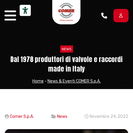
Vai al contenuto
NEWS
Dal 1978 produttori di valvole e raccordi
made in Italy
Home
-
News & Eventi COMER S.p.A.
Comer S.p.A.
News
Novembre 24, 2022