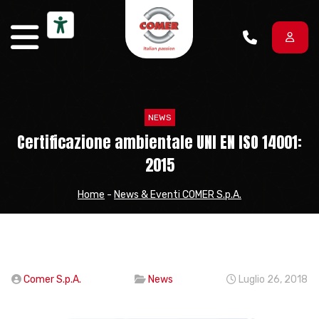
Vai al contenuto
NEWS
Certificazione ambientale UNI EN ISO 14001:
2015
Home
-
News & Eventi COMER S.p.A.
Comer S.p.A.
News
Luglio 26, 2018