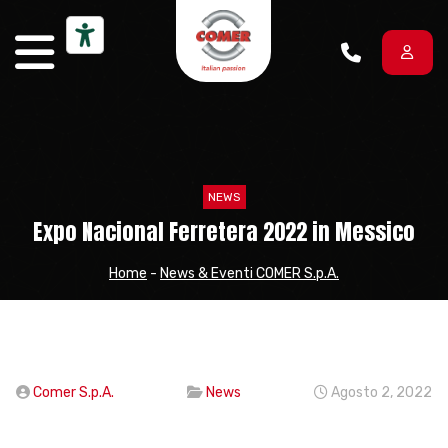
Vai al contenuto
NEWS
Expo Nacional Ferretera 2022 in Messico
Home
-
News & Eventi COMER S.p.A.
Comer S.p.A.
News
Agosto 2, 2022