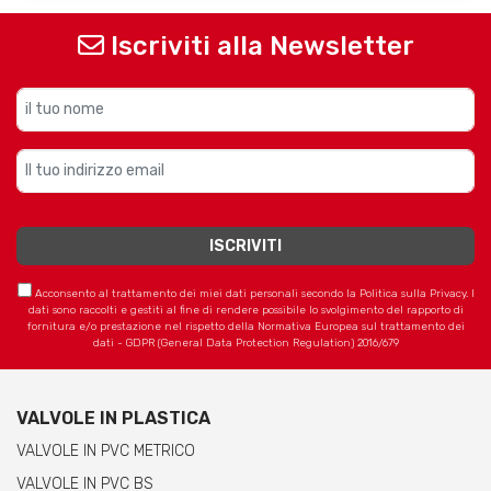
Iscriviti alla Newsletter
Acconsento al trattamento dei miei dati personali secondo la Politica sulla Privacy. I
dati sono raccolti e gestiti al fine di rendere possibile lo svolgimento del rapporto di
fornitura e/o prestazione nel rispetto della Normativa Europea sul trattamento dei
dati - GDPR (General Data Protection Regulation) 2016/679
VALVOLE IN PLASTICA
VALVOLE IN PVC METRICO
VALVOLE IN PVC BS