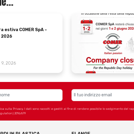
e...
ra estiva COMER SpA –
 2026
o 9, 2026
 sulla Privacy. I dati sono raccolti e gestiti al fine di rendere possibile lo svolgimento del r
gulation) 2016/679
RDI IN PLASTICA
FLANGE