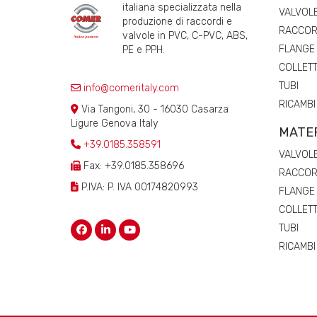
italiana specializzata nella
VALVOL
produzione di raccordi e
RACCORD
valvole in PVC, C-PVC, ABS,
FLANGE
PE e PPH.
COLLETT
TUBI
info@comeritaly.com
RICAMBI
Via Tangoni, 30 - 16030 Casarza
Ligure Genova Italy
MATER
+39.0185.358591
VALVOL
Fax: +39.0185.358696
RACCORD
P.IVA: P. IVA 00174820993
FLANGE
COLLETT
TUBI
RICAMBI