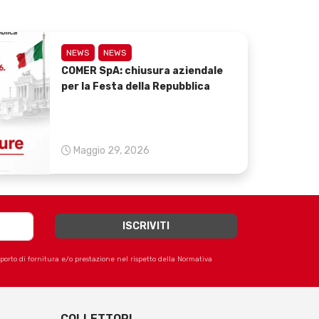
NEWS
NEWS
COMER SpA: chiusura aziendale
per la Festa della Repubblica
Maggio 29, 2026
apporto di fornitura e/o prestazione nel rispetto della Normativa
COLLETTORI