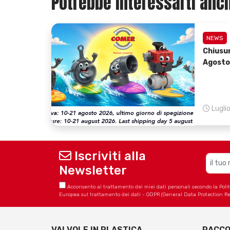
Potrebbe interessarti anch
NEWS
Chiusu
Agosto
Lugli
Iscriviti alla
Newsletter
Acconsento al trattamento dei miei dati personali secondo la Politica
Europea sul trattamento dei dati - GDPR (General Data Protection Re
VALVOLE IN PLASTICA
RACCO