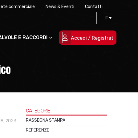
Rete commerciale
News & Eventi
Contatti
Progettazione stampi
Certificazioni di qualità
IT
Le persone
Progetti cofinanziati
VALVOLE E RACCORDI
Accedi / Registrati
ico
CATEGORIE
RASSEGNA STAMPA
 18, 2023
REFERENZE