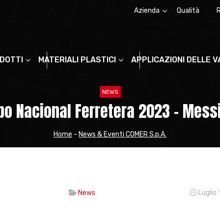
Azienda
Qualità
Chi siamo
La storia
ODOTTI
MATERIALI PLASTICI
APPLICAZIONI DELLE 
NEWS
po Nacional Ferretera 2023 – Mess
Home
-
News & Eventi COMER S.p.A.
News
Luglio