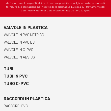
dati sono raccolti e gestiti al fine di rendere possibile lo svolgimento del rapporto di
fornitura e/o prestazione nel rispetto della Normativa Europea sul trattamento dei
dati - GDPR (General Data Protection Regulation) 2016/679
VALVOLE IN PLASTICA
VALVOLE IN PVC METRICO
VALVOLE IN PVC BS
VALVOLE IN C-PVC
VALVOLE IN ABS BS
TUBI
TUBI IN PVC
TUBO C-PVC
RACCORDI IN PLASTICA
RACCORDI PVC