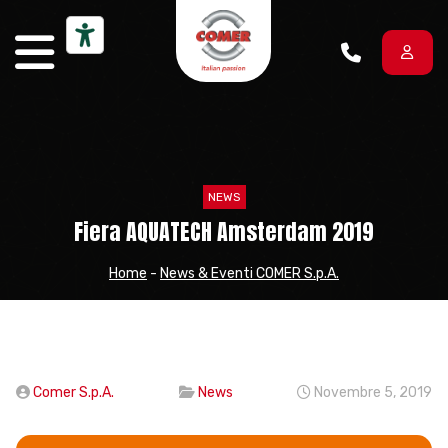
Vai al contenuto
NEWS
Fiera AQUATECH Amsterdam 2019
Home
-
News & Eventi COMER S.p.A.
Comer S.p.A.
News
Novembre 5, 2019