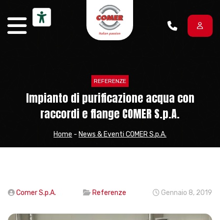
Vai al contenuto
REFERENZE
Impianto di purificazione acqua con
raccordi e flange COMER S.p.A.
Home
-
News & Eventi COMER S.p.A.
Comer S.p.A.
Referenze
Gennaio 8, 2019